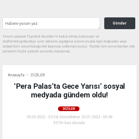
Gönder
Yorum yazarak Topluluk Kuralları’nı kabul etmiş bulunuyor ve
dizifilmdergisiturkiye.com sitesine yaptığınız yorumunuzla ilgili doğrudan veya
dolaylı tüm sorumluluğu tek başınıza üstleniyorsunuz. Yazılan tüm yorumlardan site
yönetimi hiçbir şekilde sorumlu tutulamaz.
Anasayfa
DİZİLER
‘Pera Palas’ta Gece Yarısı’ sosyal
medyada gündem oldu!
DİZİLER
03.03.2022 - 20:34, Güncelleme: 25.01.2023 - 00:49
3575+ kez okundu.