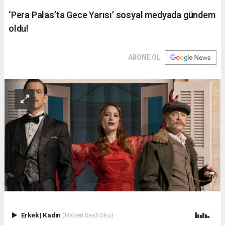
‘Pera Palas’ta Gece Yarısı’ sosyal medyada gündem
oldu!
ABONE OL
Erkek
|
Kadın
(Haberi Sesli Oku)