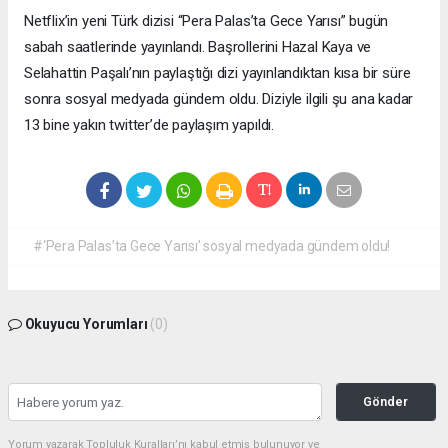
Netflix’in yeni Türk dizisi “Pera Palas’ta Gece Yarısı” bugün
sabah saatlerinde yayınlandı. Başrollerini Hazal Kaya ve
Selahattin Paşalı’nın paylaştığı dizi yayınlandıktan kısa bir süre
sonra sosyal medyada gündem oldu. Diziyle ilgili şu ana kadar
13 bine yakın twitter’de paylaşım yapıldı.
#‘Pera Palas’ta Gece Yarısı’ sosyal medyada gündem oldu!
Okuyucu Yorumları
(0)
Gönder
Yorum yazarak Topluluk Kuralları’nı kabul etmiş bulunuyor ve