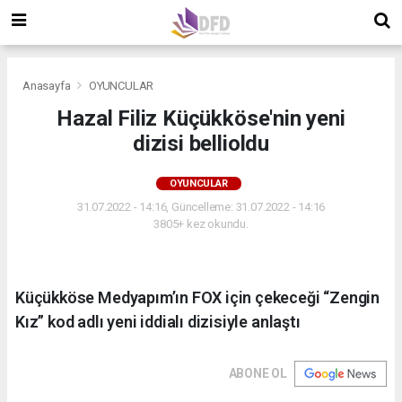
Anasayfa
OYUNCULAR
Hazal Filiz Küçükköse'nin yeni
dizisi bellioldu
OYUNCULAR
31.07.2022 - 14:16, Güncelleme: 31.07.2022 - 14:16
3805+ kez okundu.
Küçükköse Medyapım’ın FOX için çekeceği “Zengin
Kız” kod adlı yeni iddialı dizisiyle anlaştı
ABONE OL