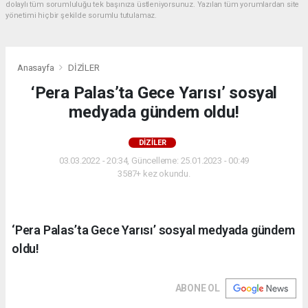
dolaylı tüm sorumluluğu tek başınıza üstleniyorsunuz. Yazılan tüm yorumlardan site
yönetimi hiçbir şekilde sorumlu tutulamaz.
Anasayfa
DİZİLER
‘Pera Palas’ta Gece Yarısı’ sosyal
medyada gündem oldu!
DİZİLER
03.03.2022 - 20:34, Güncelleme: 25.01.2023 - 00:49
3587+ kez okundu.
‘Pera Palas’ta Gece Yarısı’ sosyal medyada gündem
oldu!
ABONE OL