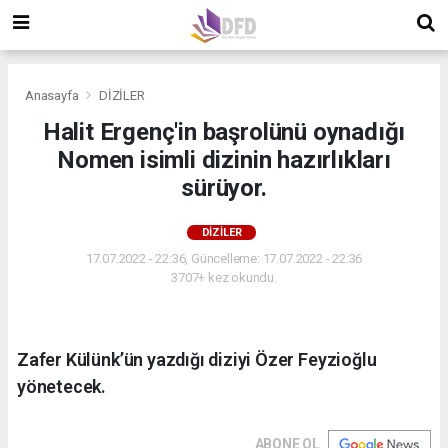
Anasayfa
DİZİLER
Halit Ergenç'in başrolünü oynadığı
Nomen isimli dizinin hazırlıkları
sürüyor.
DİZİLER
17.07.2022 - 22:36, Güncelleme: 17.07.2022 - 22:36
3707+ kez okundu.
Zafer Külünk’ün yazdığı diziyi Özer Feyzioğlu
yönetecek.
ABONE OL