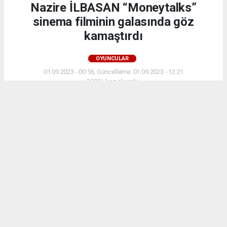
Nazire İLBASAN “Moneytalks”
sinema filminin galasında göz
kamaştırdı
OYUNCULAR
01.09.2023 - 00:56, Güncelleme: 01.09.2023 - 12:21
2999+ kez okundu.
Nazire İLBASAN kimdir
ABONE OL