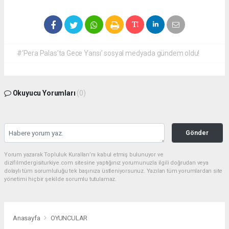
#‘Pera Palas’ta Gece Yarısı’ sosyal medyada gündem oldu!
Okuyucu Yorumları
(0)
Gönder
Yorum yazarak Topluluk Kuralları’nı kabul etmiş bulunuyor ve
dizifilmdergisiturkiye.com sitesine yaptığınız yorumunuzla ilgili doğrudan veya
dolaylı tüm sorumluluğu tek başınıza üstleniyorsunuz. Yazılan tüm yorumlardan site
yönetimi hiçbir şekilde sorumlu tutulamaz.
Anasayfa
OYUNCULAR