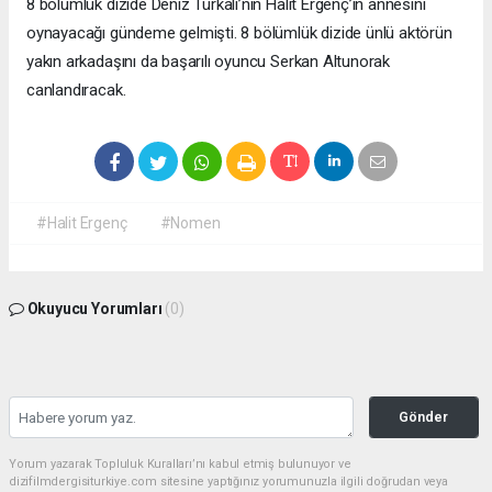
8 bölümlük dizide Deniz Türkali’nin Halit Ergenç’in annesini
oynayacağı gündeme gelmişti. 8 bölümlük dizide ünlü aktörün
yakın arkadaşını da başarılı oyuncu Serkan Altunorak
canlandıracak.
#Halit Ergenç
#Nomen
Okuyucu Yorumları
(0)
Gönder
Yorum yazarak Topluluk Kuralları’nı kabul etmiş bulunuyor ve
dizifilmdergisiturkiye.com sitesine yaptığınız yorumunuzla ilgili doğrudan veya