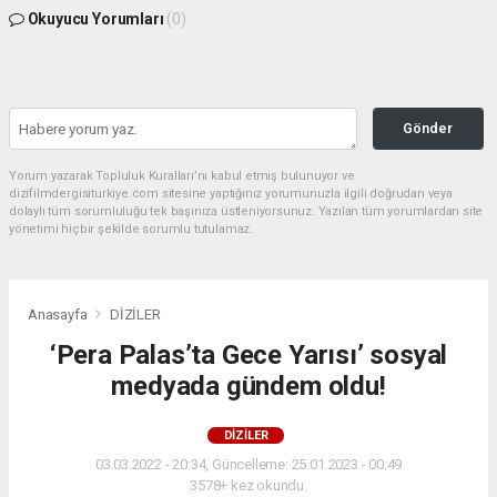
Okuyucu Yorumları
(0)
Gönder
Yorum yazarak Topluluk Kuralları’nı kabul etmiş bulunuyor ve
dizifilmdergisiturkiye.com sitesine yaptığınız yorumunuzla ilgili doğrudan veya
dolaylı tüm sorumluluğu tek başınıza üstleniyorsunuz. Yazılan tüm yorumlardan site
yönetimi hiçbir şekilde sorumlu tutulamaz.
Anasayfa
DİZİLER
‘Pera Palas’ta Gece Yarısı’ sosyal
medyada gündem oldu!
DİZİLER
03.03.2022 - 20:34, Güncelleme: 25.01.2023 - 00:49
3578+ kez okundu.