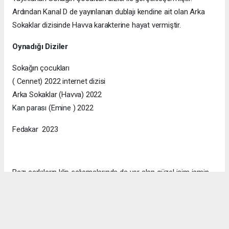
Ardından Kanal D de yayınlanan dublajı kendine ait olan Arka
Sokaklar dizisinde Havva karakterine hayat vermiştir.
Oynadığı Diziler
Sokağın çocukları
( Cennet) 2022 internet dizisi
Arka Sokaklar (Havva) 2022
Kan parası (Emine ) 2022
Fedakar 2023
Bazı şarkıların klip çalışmalarında da yer alan güzel isim ismin
resmi instagram hesabı kullanıcı ismi @nazireilbasan ‘dır.