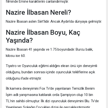
filminde Emine karakterini canlandırmıştır.
Nazire İlbasan Nereli?
Nazire İlbasan aslen Siirt’lidir. Ancak Aydın’da dünyaya gelmiştir.
Nazire İlbasan Boyu, Kaç
Yaşında?
Nazire İlbasan 41 yaşında ve 1.75 boyundadır. Burcu balık,
kilosu ise 60.
Tiyatro ve Oyunculuk eğitimi aldığını ekran önü için deneyimli
olduğunu, bundan sonrası içinde oyunculuk tekliflerine açık
olduğunu ifade etmiştir.
İlk kamera deneyimini Fox Tv’de yayınlanan Temizlik Benim
İşim adlı yarışmasına katılarak orda Şampiyon olup 10 bin
TL’nin sahibi olmuştur. İlk dizi oyunculuk deneyimini Blu. Tv’de
Yayınlanan Sokağın Çocukları dizisi ile gerçekleştirmiştir.