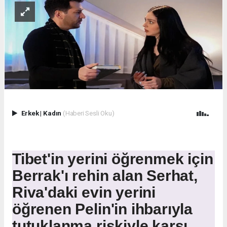
Erkek
|
Kadın
(Haberi Sesli Oku)
Tibet'in yerini öğrenmek için
Berrak'ı rehin alan Serhat,
Riva'daki evin yerini
öğrenen Pelin'in ihbarıyla
tutuklanma riskiyle karşı