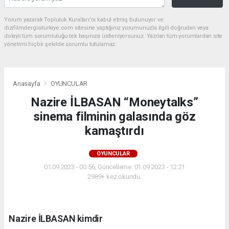
Yorum yazarak Topluluk Kuralları’nı kabul etmiş bulunuyor ve
dizifilmdergisiturkiye.com sitesine yaptığınız yorumunuzla ilgili doğrudan veya
dolaylı tüm sorumluluğu tek başınıza üstleniyorsunuz. Yazılan tüm yorumlardan site
yönetimi hiçbir şekilde sorumlu tutulamaz.
Anasayfa
OYUNCULAR
Nazire İLBASAN “Moneytalks”
sinema filminin galasında göz
kamaştırdı
OYUNCULAR
01.09.2023 - 00:56, Güncelleme: 01.09.2023 - 12:21
2989+ kez okundu.
Nazire İLBASAN kimdir