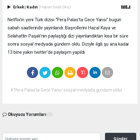
Erkek
|
Kadın
(Haberi Sesli Oku)
Netflix’in yeni Türk dizisi “Pera Palas’ta Gece Yarısı” bugün
sabah saatlerinde yayınlandı. Başrollerini Hazal Kaya ve
Selahattin Paşalı’nın paylaştığı dizi yayınlandıktan kısa bir süre
sonra sosyal medyada gündem oldu. Diziyle ilgili şu ana kadar
13 bine yakın twitter’de paylaşım yapıldı.
#‘Pera Palas’ta Gece Yarısı’ sosyal medyada gündem oldu!
Okuyucu Yorumları
(0)
Gönder