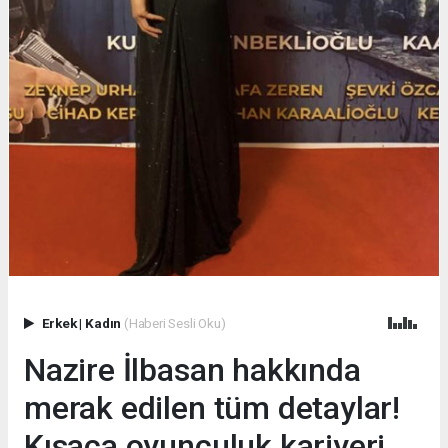
Erkek
|
Kadın
(Haberi Sesli Oku)
Nazire İlbasan hakkında
merak edilen tüm detaylar!
Kısaca oyunculuk kariyeri,