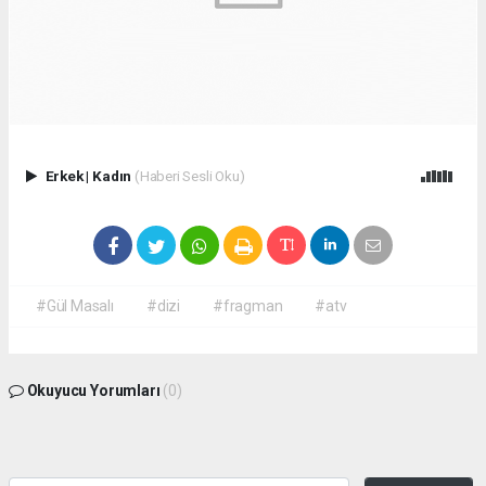
Erkek
|
Kadın
(Haberi Sesli Oku)
#Gül Masalı
#dizi
#fragman
#atv
Okuyucu Yorumları
(0)