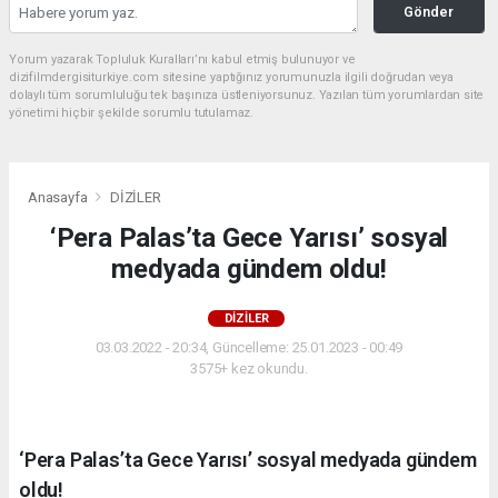
Gönder
Yorum yazarak Topluluk Kuralları’nı kabul etmiş bulunuyor ve
dizifilmdergisiturkiye.com sitesine yaptığınız yorumunuzla ilgili doğrudan veya
dolaylı tüm sorumluluğu tek başınıza üstleniyorsunuz. Yazılan tüm yorumlardan site
yönetimi hiçbir şekilde sorumlu tutulamaz.
Anasayfa
DİZİLER
‘Pera Palas’ta Gece Yarısı’ sosyal
medyada gündem oldu!
DİZİLER
03.03.2022 - 20:34, Güncelleme: 25.01.2023 - 00:49
3575+ kez okundu.
‘Pera Palas’ta Gece Yarısı’ sosyal medyada gündem
oldu!