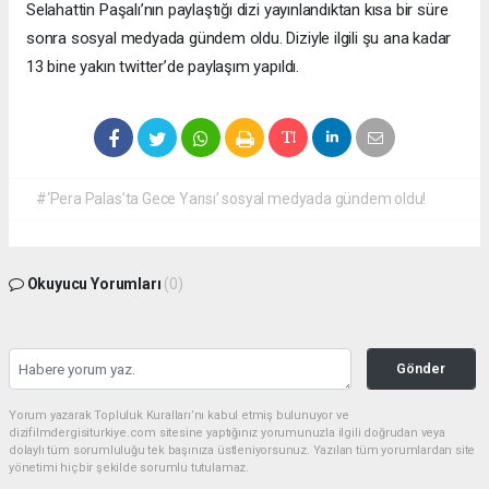
Selahattin Paşalı’nın paylaştığı dizi yayınlandıktan kısa bir süre
sonra sosyal medyada gündem oldu. Diziyle ilgili şu ana kadar
13 bine yakın twitter’de paylaşım yapıldı.
#‘Pera Palas’ta Gece Yarısı’ sosyal medyada gündem oldu!
Okuyucu Yorumları
(0)
Gönder
Yorum yazarak Topluluk Kuralları’nı kabul etmiş bulunuyor ve
dizifilmdergisiturkiye.com sitesine yaptığınız yorumunuzla ilgili doğrudan veya
dolaylı tüm sorumluluğu tek başınıza üstleniyorsunuz. Yazılan tüm yorumlardan site
yönetimi hiçbir şekilde sorumlu tutulamaz.