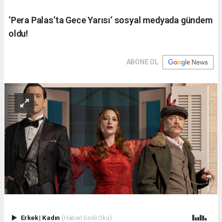
‘Pera Palas’ta Gece Yarısı’ sosyal medyada gündem
oldu!
ABONE OL
Erkek
|
Kadın
(Haberi Sesli Oku)