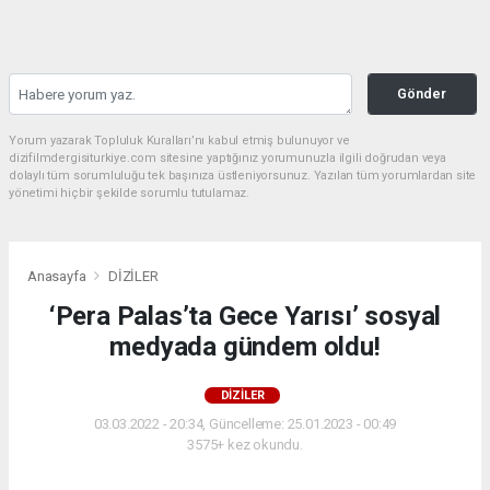
Gönder
Yorum yazarak Topluluk Kuralları’nı kabul etmiş bulunuyor ve
dizifilmdergisiturkiye.com sitesine yaptığınız yorumunuzla ilgili doğrudan veya
dolaylı tüm sorumluluğu tek başınıza üstleniyorsunuz. Yazılan tüm yorumlardan site
yönetimi hiçbir şekilde sorumlu tutulamaz.
Anasayfa
DİZİLER
‘Pera Palas’ta Gece Yarısı’ sosyal
medyada gündem oldu!
DİZİLER
03.03.2022 - 20:34, Güncelleme: 25.01.2023 - 00:49
3575+ kez okundu.