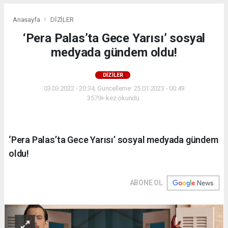
Anasayfa
DİZİLER
‘Pera Palas’ta Gece Yarısı’ sosyal
medyada gündem oldu!
DİZİLER
03.03.2022 - 20:34, Güncelleme: 25.01.2023 - 00:49
3579+ kez okundu.
‘Pera Palas’ta Gece Yarısı’ sosyal medyada gündem
oldu!
ABONE OL