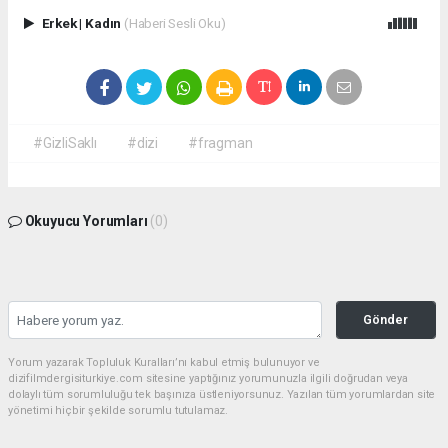
Erkek
|
Kadın
(Haberi Sesli Oku)
#GizliSaklı
#dizi
#fragman
Okuyucu Yorumları
(0)
Gönder
Yorum yazarak Topluluk Kuralları’nı kabul etmiş bulunuyor ve
dizifilmdergisiturkiye.com sitesine yaptığınız yorumunuzla ilgili doğrudan veya
dolaylı tüm sorumluluğu tek başınıza üstleniyorsunuz. Yazılan tüm yorumlardan site
yönetimi hiçbir şekilde sorumlu tutulamaz.