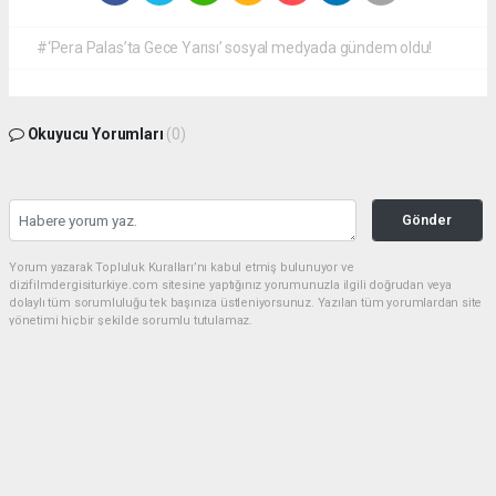
#‘Pera Palas’ta Gece Yarısı’ sosyal medyada gündem oldu!
Okuyucu Yorumları
(0)
Gönder
Yorum yazarak Topluluk Kuralları’nı kabul etmiş bulunuyor ve
dizifilmdergisiturkiye.com sitesine yaptığınız yorumunuzla ilgili doğrudan veya
dolaylı tüm sorumluluğu tek başınıza üstleniyorsunuz. Yazılan tüm yorumlardan site
yönetimi hiçbir şekilde sorumlu tutulamaz.
haber paketi
haber scripti
haber yazılımı
Tüm hakları saklı tutulmaktadır.Copyright 2026©