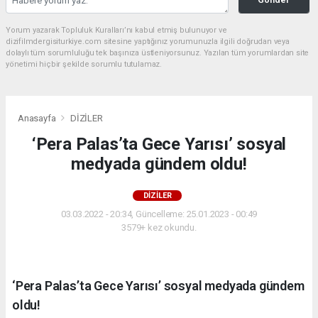
Yorum yazarak Topluluk Kuralları’nı kabul etmiş bulunuyor ve
dizifilmdergisiturkiye.com sitesine yaptığınız yorumunuzla ilgili doğrudan veya
dolaylı tüm sorumluluğu tek başınıza üstleniyorsunuz. Yazılan tüm yorumlardan site
yönetimi hiçbir şekilde sorumlu tutulamaz.
Anasayfa
DİZİLER
‘Pera Palas’ta Gece Yarısı’ sosyal
medyada gündem oldu!
DİZİLER
03.03.2022 - 20:34, Güncelleme: 25.01.2023 - 00:49
3579+ kez okundu.
‘Pera Palas’ta Gece Yarısı’ sosyal medyada gündem
oldu!