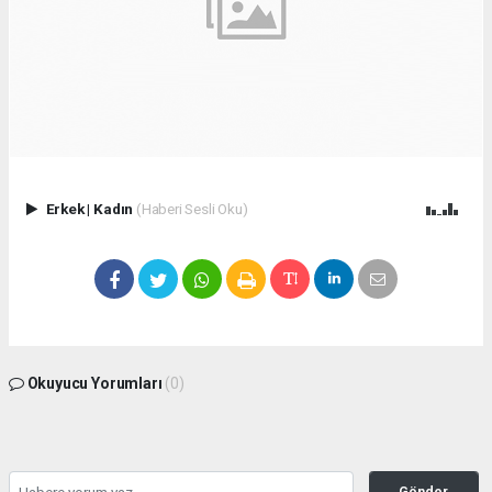
Erkek
|
Kadın
(Haberi Sesli Oku)
Okuyucu Yorumları
(0)
Gönder