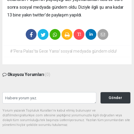
sonra sosyal medyada gündem oldu. Diziyle ilgili şu ana kadar
13 bine yakın twitter’de paylaşım yapıldı.
#‘Pera Palas’ta Gece Yarısı’ sosyal medyada gündem oldu!
Okuyucu Yorumları
(0)
Gönder
Yorum yazarak Topluluk Kuralları’nı kabul etmiş bulunuyor ve
dizifilmdergisiturkiye.com sitesine yaptığınız yorumunuzla ilgili doğrudan veya
dolaylı tüm sorumluluğu tek başınıza üstleniyorsunuz. Yazılan tüm yorumlardan site
yönetimi hiçbir şekilde sorumlu tutulamaz.