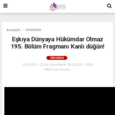
">
">
">
Anasayfa
FRAGMAN
Eşkıya Dünyaya Hükümdar Olmaz
195. Bölüm Fragmanı Kanlı düğün!
FRAGMAN
16.05.2021 - 22:20, Güncelleme: 04.03.2022 - 18:03
2905+ kez okundu.