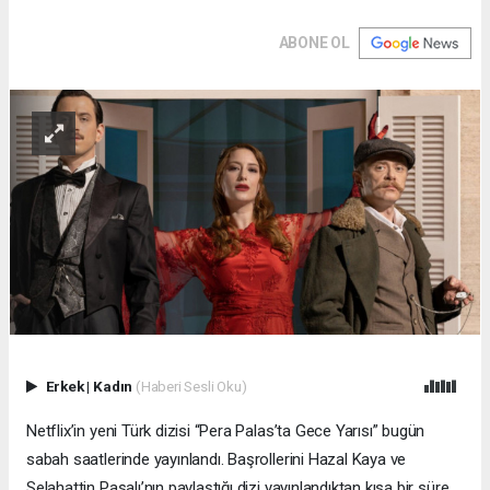
ABONE OL
Erkek
|
Kadın
(Haberi Sesli Oku)
Netflix’in yeni Türk dizisi “Pera Palas’ta Gece Yarısı” bugün
sabah saatlerinde yayınlandı. Başrollerini Hazal Kaya ve
Selahattin Paşalı’nın paylaştığı dizi yayınlandıktan kısa bir süre