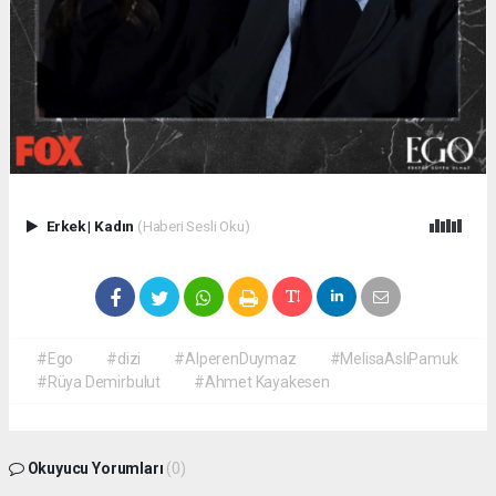
Erkek
|
Kadın
(Haberi Sesli Oku)
#Ego
#dizi
#AlperenDuymaz
#MelisaAslıPamuk
#Rüya Demirbulut
#Ahmet Kayakesen
Okuyucu Yorumları
(0)