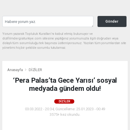
Gönder
Yorum yazarak Topluluk Kuralları’nı kabul etmiş bulunuyor ve
dizifilmdergisiturkiye.com sitesine yaptığınız yorumunuzla ilgili doğrudan veya
dolaylı tüm sorumluluğu tek başınıza üstleniyorsunuz. Yazılan tüm yorumlardan site
yönetimi hiçbir şekilde sorumlu tutulamaz.
Anasayfa
DİZİLER
‘Pera Palas’ta Gece Yarısı’ sosyal
medyada gündem oldu!
DİZİLER
03.03.2022 - 20:34, Güncelleme: 25.01.2023 - 00:49
3575+ kez okundu.