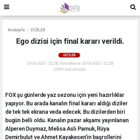
Anasayfa
DİZİLER
Ego dizisi için final kararı verildi.
DİZİLER
29.04.2023 - 22:28, Güncelleme: 29.04.2023 - 22:28
2297+ kez okundu.
FOX şu günlerde yaz sezonu için yeni hazırlıklar
yapıyor. Bu arada kanalın final kararı aldığı diziler
de tek tek ekrana veda edecek. Bu dizilerden biri
bugün belli oldu. Kanalın pazar akşamı yayınlanan
Alperen Duymaz, Melisa Aslı Pamuk, Rüya
Demirbulut ve Ahmet Kayakesen’in başrollerini