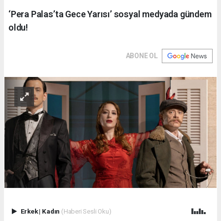
‘Pera Palas’ta Gece Yarısı’ sosyal medyada gündem
oldu!
ABONE OL
Erkek
|
Kadın
(Haberi Sesli Oku)