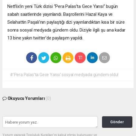
Netflix’in yeni Türk dizisi “Pera Palas’ta Gece Yarısı” bugün
sabah saatlerinde yayınlandı. Başrollerini Hazal Kaya ve
Selahattin Paşalı’nın paylaştığı dizi yayınlandıktan kısa bir süre
sonra sosyal medyada gündem oldu. Diziyle ilgili şu ana kadar
13 bine yakın twitter’de paylaşım yapıldı.
#‘Pera Palas’ta Gece Yarısı’ sosyal medyada gündem oldu!
Okuyucu Yorumları
(0)
Gönder
Yorum yazarak Topluluk Kuralları’nı kabul etmiş bulunuyor ve