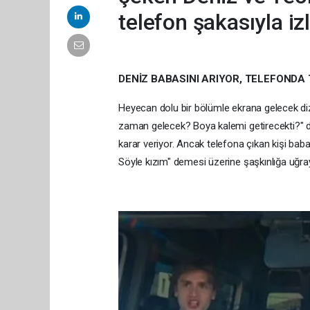
telefon şakasıyla iz
DENİZ BABASINI ARIYOR, TELEFOND
Heyecan dolu bir bölümle ekrana gelecek diz
zaman gelecek? Boya kalemi getirecekti?" d
karar veriyor. Ancak telefona çıkan kişi bab
Söyle kızım" demesi üzerine şaşkınlığa uğray