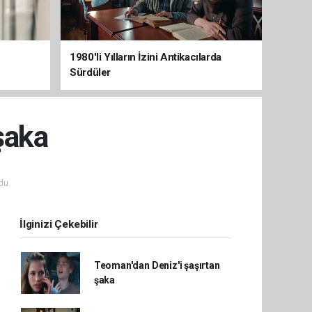
1980'li Yılların İzini Antikacılarda
Sürdüler
şaka
du.
İlginizi Çekebilir
Teoman'dan Deniz'i şaşırtan
şaka