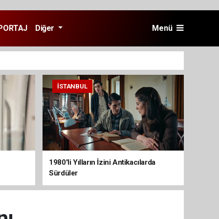
PORTAJ
Diğer
Menü
İSTANBUL
1980'li Yılların İzini Antikacılarda
Sürdüler
nı