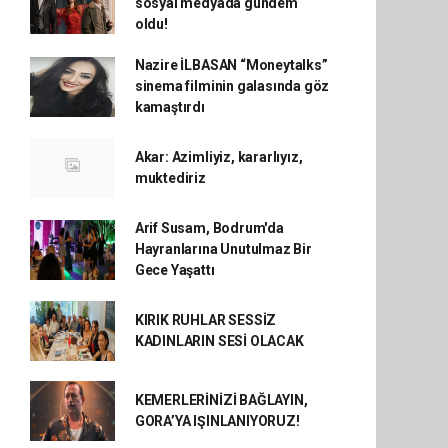
sosyal medyada gündem
oldu!
Nazire İLBASAN “Moneytalks”
sinema filminin galasında göz
kamaştırdı
Akar: Azimliyiz, kararlıyız,
muktediriz
Arif Susam, Bodrum'da
Hayranlarına Unutulmaz Bir
Gece Yaşattı
KIRIK RUHLAR SESSİZ
KADINLARIN SESİ OLACAK
KEMERLERİNİZİ BAĞLAYIN,
GORA’YA IŞINLANIYORUZ!