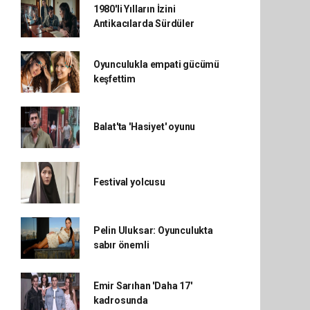
1980'li Yılların İzini
Antikacılarda Sürdüler
Oyunculukla empati gücümü
keşfettim
Balat'ta 'Hasiyet' oyunu
Festival yolcusu
Pelin Uluksar: Oyunculukta
sabır önemli
Emir Sarıhan 'Daha 17'
kadrosunda