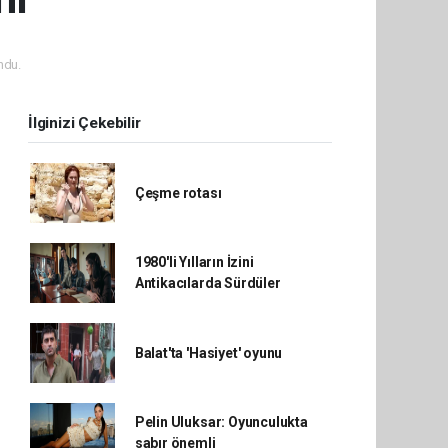
ndu.
İlginizi Çekebilir
Çeşme rotası
1980'li Yılların İzini
Antikacılarda Sürdüler
Balat'ta 'Hasiyet' oyunu
Pelin Uluksar: Oyunculukta
sabır önemli