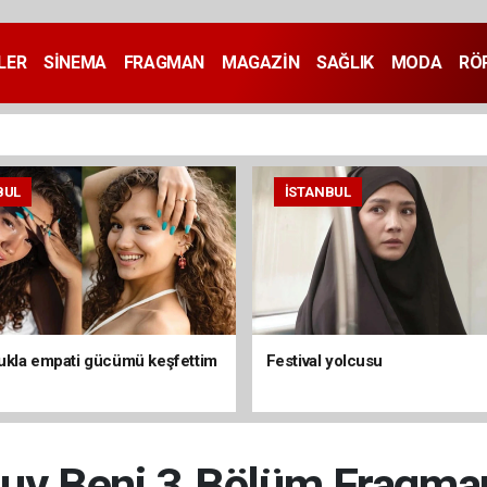
LER
SİNEMA
FRAGMAN
MAGAZİN
SAĞLIK
MODA
RÖ
BUL
İSTANBUL
kla empati gücümü keşfettim
Festival yolcusu
uy Beni 3.Bölüm Fragma