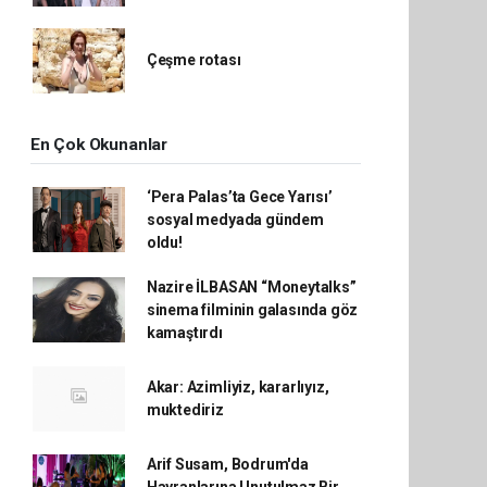
Çeşme rotası
En Çok Okunanlar
‘Pera Palas’ta Gece Yarısı’
sosyal medyada gündem
oldu!
Nazire İLBASAN “Moneytalks”
sinema filminin galasında göz
kamaştırdı
Akar: Azimliyiz, kararlıyız,
muktediriz
Arif Susam, Bodrum'da
Hayranlarına Unutulmaz Bir