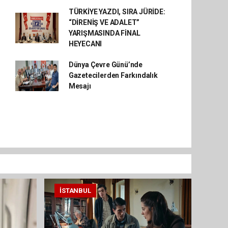
TÜRKİYE YAZDI, SIRA JÜRİDE:
“DİRENİŞ VE ADALET”
YARIŞMASINDA FİNAL
HEYECANI
Dünya Çevre Günü’nde
Gazetecilerden Farkındalık
Mesajı
İSTANBUL