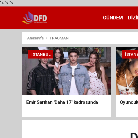
">
">
">
GÜNDEM
DİZİ
Anasayfa
FRAGMAN
İSTANBUL
İSTAN
Emir Sarıhan 'Daha 17' kadrosunda
Oyunculu
D