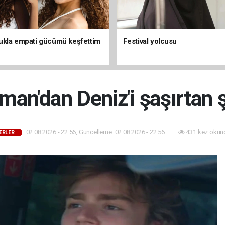
kla empati gücümü keşfettim
Festival yolcusu
man'dan Deniz'i şaşırtan 
02.08.2026 - 22:56, Güncelleme: 02.08.2026 - 22:56
431 kez okun
ERLER