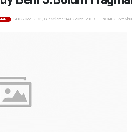
14.07.2022 - 23:39, Güncelleme: 14.07.2022 - 23:39
3407+ kez oku
MAN