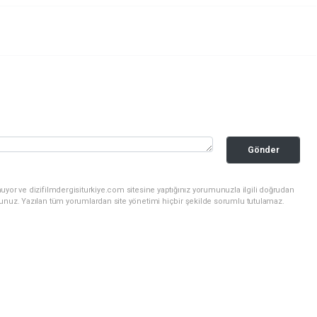
Gönder
uyor ve dizifilmdergisiturkiye.com sitesine yaptığınız yorumunuzla ilgili doğrudan
sunuz. Yazılan tüm yorumlardan site yönetimi hiçbir şekilde sorumlu tutulamaz.