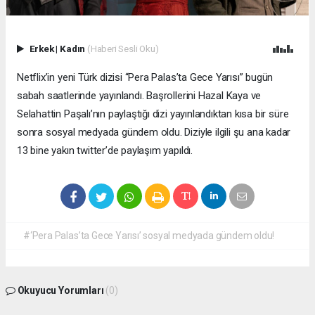
Erkek
|
Kadın
(Haberi Sesli Oku)
Netflix’in yeni Türk dizisi “Pera Palas’ta Gece Yarısı” bugün
sabah saatlerinde yayınlandı. Başrollerini Hazal Kaya ve
Selahattin Paşalı’nın paylaştığı dizi yayınlandıktan kısa bir süre
sonra sosyal medyada gündem oldu. Diziyle ilgili şu ana kadar
13 bine yakın twitter’de paylaşım yapıldı.
#‘Pera Palas’ta Gece Yarısı’ sosyal medyada gündem oldu!
Okuyucu Yorumları
(0)