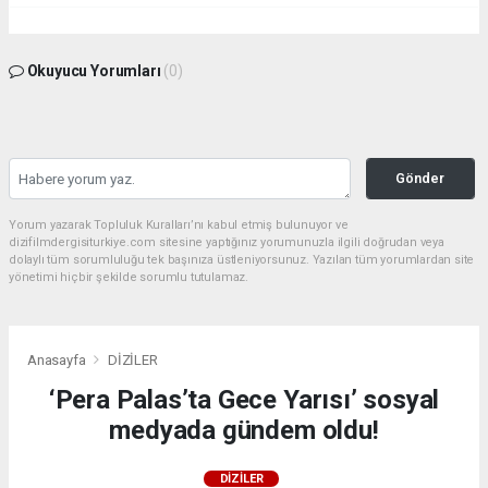
Okuyucu Yorumları
(0)
Gönder
Yorum yazarak Topluluk Kuralları’nı kabul etmiş bulunuyor ve
dizifilmdergisiturkiye.com sitesine yaptığınız yorumunuzla ilgili doğrudan veya
dolaylı tüm sorumluluğu tek başınıza üstleniyorsunuz. Yazılan tüm yorumlardan site
yönetimi hiçbir şekilde sorumlu tutulamaz.
Anasayfa
DİZİLER
‘Pera Palas’ta Gece Yarısı’ sosyal
medyada gündem oldu!
DİZİLER