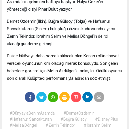
Aramda’nın çekimleri haftaya başlıyor. Hülya Gezer’in
yöneteceği diziyi Pınar Bulut yazıyor.
Demet Özdemir (İlkin), Buğra Gülsoy (Tolga) ve Hafsanur
Sancaktutan’ın (Sinem) buluştuğu dizinin kadrosunda ayrıca
Zerrin Tekindor, İbrahim Selim ve Melisa Döngel’in de rol
alacağı gündeme gelmişti.
Dizide hikâyeye daha sonra katılacak olan Kenan rolüne hayat
verecek oyuncunun kim olacağı merak konusuydu. Son gelen
haberlere göre rol için Metin Akdülger’le anlaşıldı. Ödüllü oyuncu
son olarak Kulüp’teki performansıyla adından söz etmişti.
#DünyaylaBenimAramda
#DemetÖzdemir
#Haftanur Sancaktutan
#Buğra Gülsoy
#Disney Plus
#Melisa Döngel
#Zerrin Tekindor
#İbrahim Selim