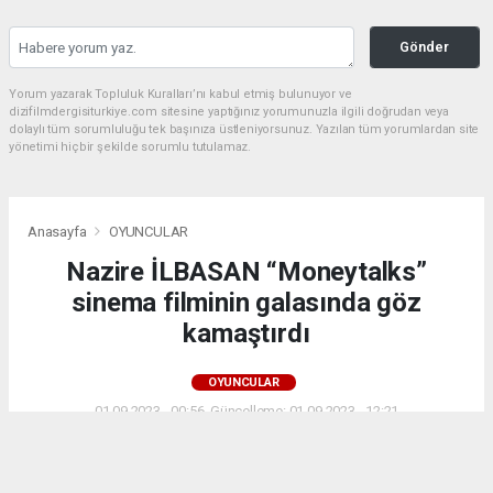
Gönder
Yorum yazarak Topluluk Kuralları’nı kabul etmiş bulunuyor ve
dizifilmdergisiturkiye.com sitesine yaptığınız yorumunuzla ilgili doğrudan veya
dolaylı tüm sorumluluğu tek başınıza üstleniyorsunuz. Yazılan tüm yorumlardan site
yönetimi hiçbir şekilde sorumlu tutulamaz.
Anasayfa
OYUNCULAR
Nazire İLBASAN “Moneytalks”
sinema filminin galasında göz
kamaştırdı
OYUNCULAR
01.09.2023 - 00:56, Güncelleme: 01.09.2023 - 12:21
2989+ kez okundu.