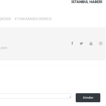
İSTANBUL HABERİ
ÇAĞRISI
#TÜRK KANSER DERNEĞİ
l.com
Gönder