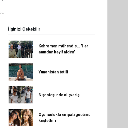
du.
İlginizi Çekebilir
Kahraman mühendis... 'Her
anından keyif aldım'
Yunanistan tatili
Nişantaşı'nda alışveriş
Oyunculukla empati gücümü
keşfettim