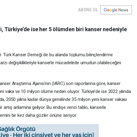
ABONE OL
, Türkiye’de ise her 5 ölümden biri kanser nedeniyle
r. Türk Kanser Derneği de bu alanda toplumu bilinçlendirme
arzı değişiklikleriyle kanserle mücadelede umudun olabileceğini
anser Araştırma Ajansı’nın (IARC) son raporlarına göre, kanser
eni vaka ve 10 milyon ölüme neden oluyor. Türkiye’de ise 2022 yılında
da, 2050 yılına kadar dünya genelinde 35 milyon yeni kanser vakası
r artış anlamına geliyor. Bu endişe verici tablo, kanserle
emini bir kez daha gözler önüne seriyor.