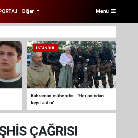
PORTAJ
Diğer
Menü
İSTANBUL
Kahraman mühendis... 'Her anından
keyif aldım'
ŞHİS ÇAĞRISI