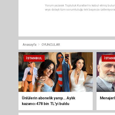
Yorum yazarak Topluluk Kuralları’nı kabul etmiş bulun
veya dolaylı tüm sorumluluğu tek başınıza üstleniyor
Anasayfa
OYUNCULAR
İSTANBUL
İSTAN
Ünlülerin abonelik yarışı... Aylık
Menajerli
kazancı 478 bin TL'yi buldu