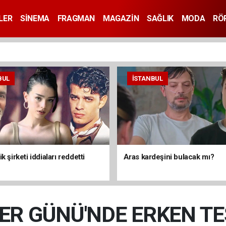
LER
SİNEMA
FRAGMAN
MAGAZİN
SAĞLIK
MODA
RÖ
BUL
İSTANBUL
k şirketi iddiaları reddetti
Aras kardeşini bulacak mı?
R GÜNÜ'NDE ERKEN TE