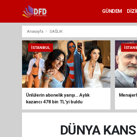
GÜNDEM
DİZİ
Anasayfa
SAĞLIK
İSTANBUL
İSTAN
Ünlülerin abonelik yarışı... Aylık
Menajerli
kazancı 478 bin TL'yi buldu
DÜNYA KANSE