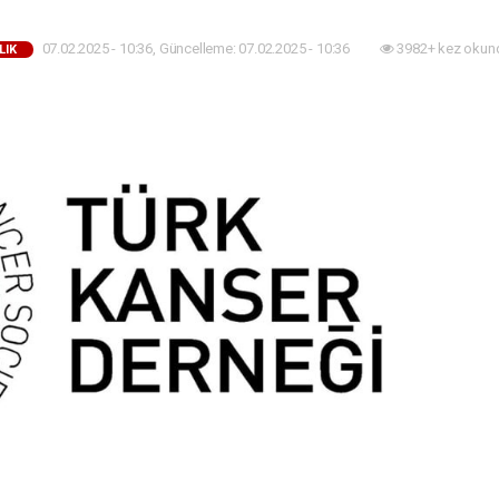
07.02.2025 - 10:36, Güncelleme: 07.02.2025 - 10:36
3982+ kez okun
LIK