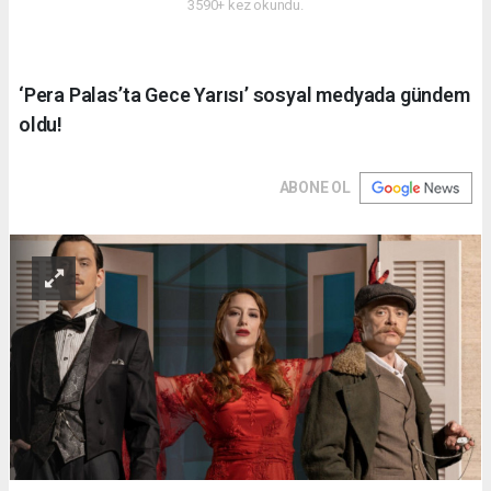
3590+ kez okundu.
‘Pera Palas’ta Gece Yarısı’ sosyal medyada gündem
oldu!
ABONE OL