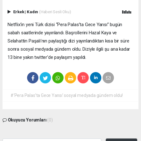
Erkek
|
Kadın
(Haberi Sesli Oku)
Netflix’in yeni Türk dizisi “Pera Palas’ta Gece Yarısı” bugün
sabah saatlerinde yayınlandı. Başrollerini Hazal Kaya ve
Selahattin Paşalı’nın paylaştığı dizi yayınlandıktan kısa bir süre
sonra sosyal medyada gündem oldu. Diziyle ilgili şu ana kadar
13 bine yakın twitter’de paylaşım yapıldı.
#‘Pera Palas’ta Gece Yarısı’ sosyal medyada gündem oldu!
Okuyucu Yorumları
(0)