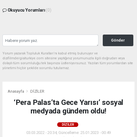
Okuyucu Yorumları
(0)
Gönder
Yorum yazarak Topluluk Kuralları’nı kabul etmiş bulunuyor ve
dizifilmdergisiturkiye.com sitesine yaptığınız yorumunuzla ilgili doğrudan veya
dolaylı tüm sorumluluğu tek başınıza üstleniyorsunuz. Yazılan tüm yorumlardan site
yönetimi hiçbir şekilde sorumlu tutulamaz.
Anasayfa
DİZİLER
‘Pera Palas’ta Gece Yarısı’ sosyal
medyada gündem oldu!
DİZİLER
03.03.2022 - 20:34, Güncelleme: 25.01.2023 - 00:49