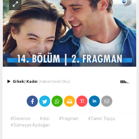
Erkek
|
Kadın
(Haberi Sesli Oku)
#Dönence
#dizi
#fragman
#Caner Topçu
#Sümeyye Aydoğan