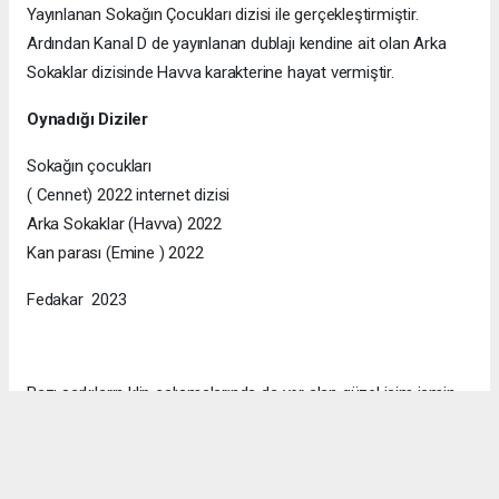
Yayınlanan Sokağın Çocukları dizisi ile gerçekleştirmiştir.
Ardından Kanal D de yayınlanan dublajı kendine ait olan Arka
Sokaklar dizisinde Havva karakterine hayat vermiştir.
Oynadığı Diziler
Sokağın çocukları
( Cennet) 2022 internet dizisi
Arka Sokaklar (Havva) 2022
Kan parası (Emine ) 2022
Fedakar 2023
Bazı şarkıların klip çalışmalarında da yer alan güzel isim ismin
resmi instagram hesabı kullanıcı ismi @nazireilbasan ‘dır.