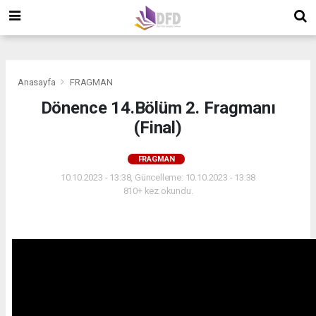
">
">
">
Anasayfa
FRAGMAN
Dönence 14.Bölüm 2. Fragmanı
(Final)
FRAGMAN
10.10.2023 - 13:38, Güncelleme: 10.10.2023 - 13:38
810+ kez okundu.