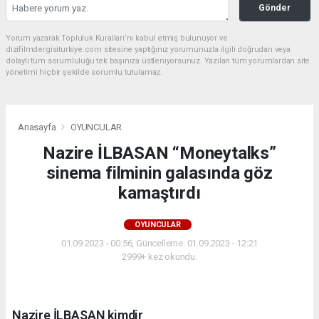
Gönder
Yorum yazarak Topluluk Kuralları’nı kabul etmiş bulunuyor ve
dizifilmdergisiturkiye.com sitesine yaptığınız yorumunuzla ilgili doğrudan veya
dolaylı tüm sorumluluğu tek başınıza üstleniyorsunuz. Yazılan tüm yorumlardan site
yönetimi hiçbir şekilde sorumlu tutulamaz.
Anasayfa
OYUNCULAR
Nazire İLBASAN “Moneytalks”
sinema filminin galasında göz
kamaştırdı
OYUNCULAR
01.09.2023 - 00:56, Güncelleme: 01.09.2023 - 12:21
2999+ kez okundu.
Nazire İLBASAN kimdir