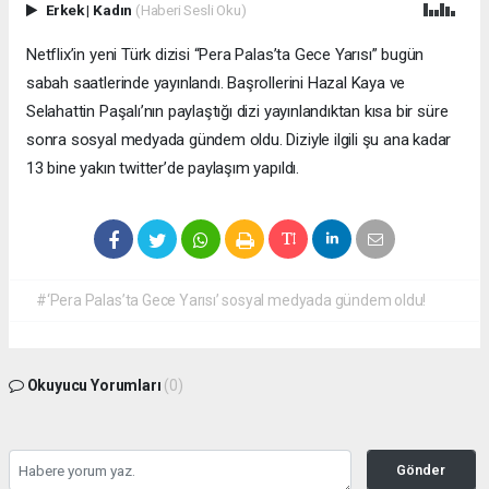
Erkek
|
Kadın
(Haberi Sesli Oku)
Netflix’in yeni Türk dizisi “Pera Palas’ta Gece Yarısı” bugün
sabah saatlerinde yayınlandı. Başrollerini Hazal Kaya ve
Selahattin Paşalı’nın paylaştığı dizi yayınlandıktan kısa bir süre
sonra sosyal medyada gündem oldu. Diziyle ilgili şu ana kadar
13 bine yakın twitter’de paylaşım yapıldı.
#‘Pera Palas’ta Gece Yarısı’ sosyal medyada gündem oldu!
Okuyucu Yorumları
(0)
Gönder