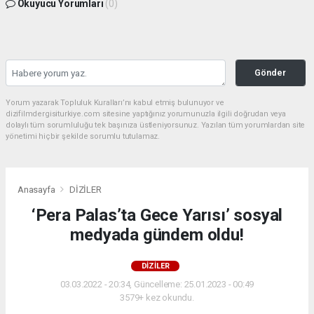
Okuyucu Yorumları
(0)
Gönder
Yorum yazarak Topluluk Kuralları’nı kabul etmiş bulunuyor ve
dizifilmdergisiturkiye.com sitesine yaptığınız yorumunuzla ilgili doğrudan veya
dolaylı tüm sorumluluğu tek başınıza üstleniyorsunuz. Yazılan tüm yorumlardan site
yönetimi hiçbir şekilde sorumlu tutulamaz.
Anasayfa
DİZİLER
‘Pera Palas’ta Gece Yarısı’ sosyal
medyada gündem oldu!
DİZİLER
03.03.2022 - 20:34, Güncelleme: 25.01.2023 - 00:49
3579+ kez okundu.