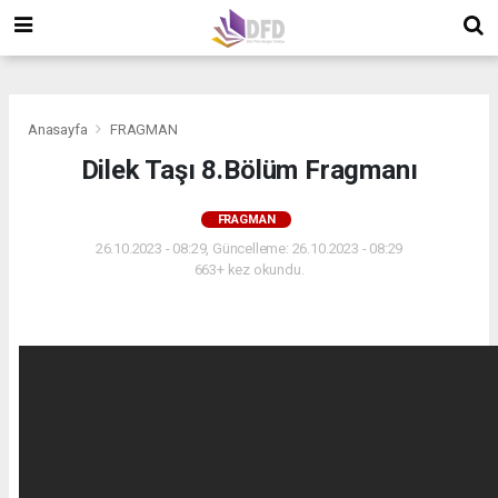
">
">
">
Anasayfa
FRAGMAN
Dilek Taşı 8.Bölüm Fragmanı
FRAGMAN
26.10.2023 - 08:29, Güncelleme: 26.10.2023 - 08:29
663+ kez okundu.