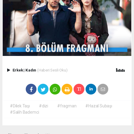
Erkek
|
Kadın
(Haberi Sesli Oku)
#Dilek Taşı
#dizi
#fragman
#Hazal Subaşı
#Salih Bademci