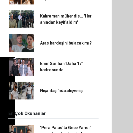
Kahraman mühendis... 'Her
anından keyif aldım'
Aras kardeşini bulacak mı?
Emir Sarıhan 'Daha 17'
kadrosunda
Nişantaşı'nda alışveriş
En Çok Okunanlar
‘Pera Palas’ta Gece Yarısı’