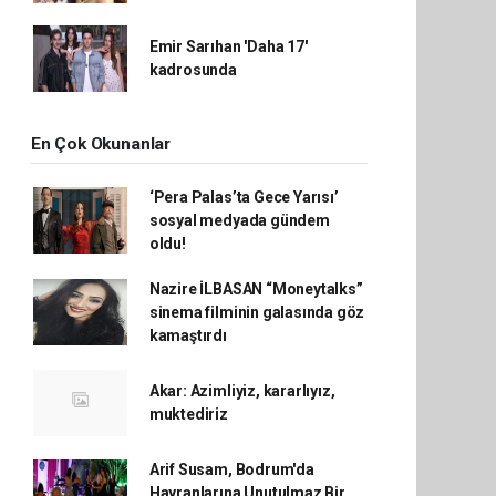
Emir Sarıhan 'Daha 17'
kadrosunda
En Çok Okunanlar
‘Pera Palas’ta Gece Yarısı’
sosyal medyada gündem
oldu!
Nazire İLBASAN “Moneytalks”
sinema filminin galasında göz
kamaştırdı
Akar: Azimliyiz, kararlıyız,
muktediriz
Arif Susam, Bodrum'da
Hayranlarına Unutulmaz Bir