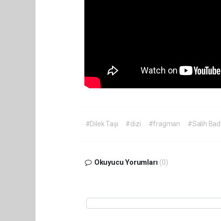
#Dilek Taşı
#dizi
#fragman
#Salih Ba
Okuyucu Yorumları
(0)