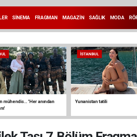
LER
SİNEMA
FRAGMAN
MAGAZİN
SAĞLIK
MODA
RÖ
BUL
İSTANBUL
 mühendis... 'Her anından
Yunanistan tatili
ım'
ilek Taşı 7.Bölüm Fragma