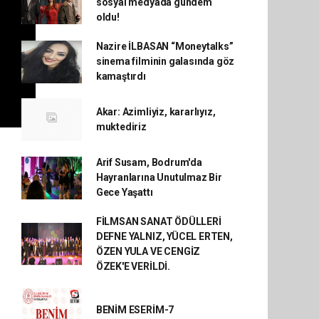
sosyal medyada gündem
oldu!
Nazire İLBASAN “Moneytalks”
sinema filminin galasında göz
kamaştırdı
Akar: Azimliyiz, kararlıyız,
muktediriz
Arif Susam, Bodrum'da
Hayranlarına Unutulmaz Bir
Gece Yaşattı
FİLMSAN SANAT ÖDÜLLERİ
DEFNE YALNIZ, YÜCEL ERTEN,
ÖZEN YULA VE CENGİZ
ÖZEK'E VERİLDİ.
BENİM ESERİM-7