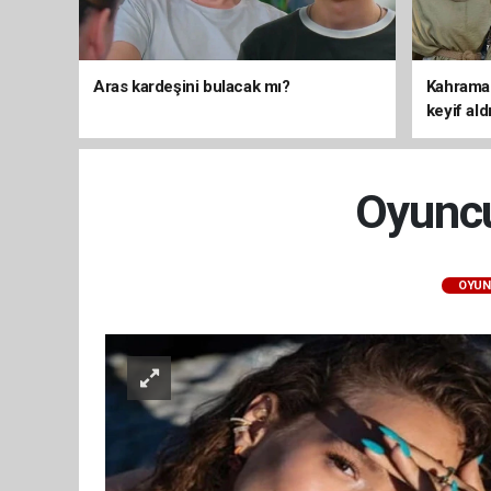
Aras kardeşini bulacak mı?
Kahraman
keyif ald
Oyuncu
OYUN