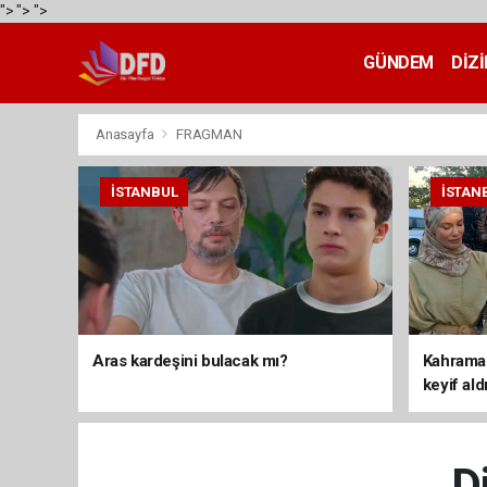
">
">
">
GÜNDEM
DİZİ
Anasayfa
FRAGMAN
İSTANBUL
İSTAN
Aras kardeşini bulacak mı?
Kahraman
keyif ald
D