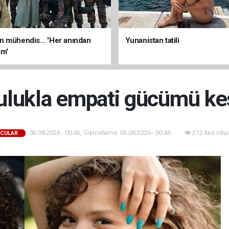
 mühendis... 'Her anından
Yunanistan tatili
ım'
lukla empati gücümü ke
06.08.2026 - 00:46, Güncelleme: 06.08.2026 - 00:46
212 kez oku
CULAR