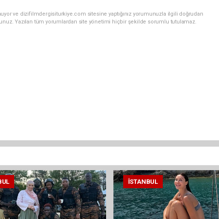
uyor ve dizifilmdergisiturkiye.com sitesine yaptığınız yorumunuzla ilgili doğrudan
sunuz. Yazılan tüm yorumlardan site yönetimi hiçbir şekilde sorumlu tutulamaz.
BUL
İSTANBUL