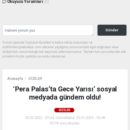
Okuyucu Yorumları
(0)
Gönder
Yorum yazarak Topluluk Kuralları’nı kabul etmiş bulunuyor ve
dizifilmdergisiturkiye.com sitesine yaptığınız yorumunuzla ilgili doğrudan veya
dolaylı tüm sorumluluğu tek başınıza üstleniyorsunuz. Yazılan tüm yorumlardan site
yönetimi hiçbir şekilde sorumlu tutulamaz.
Anasayfa
DİZİLER
‘Pera Palas’ta Gece Yarısı’ sosyal
medyada gündem oldu!
DİZİLER
03.03.2022 - 20:34, Güncelleme: 25.01.2023 - 00:49
3579+ kez okundu.