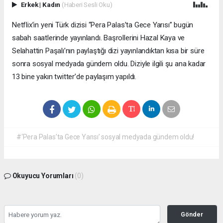
Erkek
|
Kadın
(Haberi Sesli Oku)
Netflix’in yeni Türk dizisi “Pera Palas’ta Gece Yarısı” bugün
sabah saatlerinde yayınlandı. Başrollerini Hazal Kaya ve
Selahattin Paşalı’nın paylaştığı dizi yayınlandıktan kısa bir süre
sonra sosyal medyada gündem oldu. Diziyle ilgili şu ana kadar
13 bine yakın twitter’de paylaşım yapıldı.
#‘Pera Palas’ta Gece Yarısı’ sosyal medyada gündem oldu!
Okuyucu Yorumları
(0)
Gönder