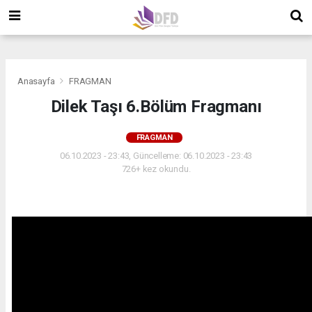
">
">
">
Anasayfa
FRAGMAN
Dilek Taşı 6.Bölüm Fragmanı
FRAGMAN
06.10.2023 - 23:43, Güncelleme: 06.10.2023 - 23:43
726+ kez okundu.