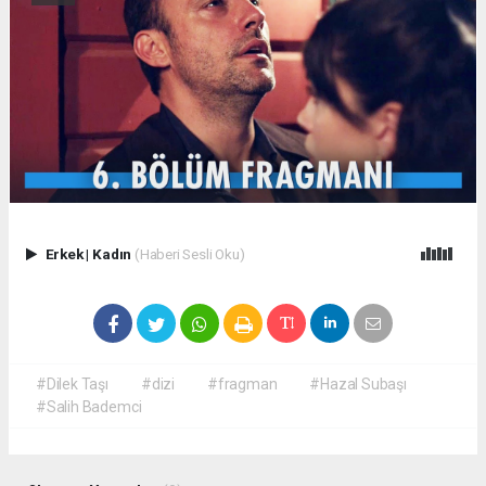
Erkek
|
Kadın
(Haberi Sesli Oku)
#Dilek Taşı
#dizi
#fragman
#Hazal Subaşı
#Salih Bademci