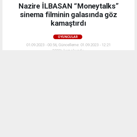
Nazire İLBASAN “Moneytalks”
sinema filminin galasında göz
kamaştırdı
OYUNCULAR
01.09.2023 - 00:56, Güncelleme: 01.09.2023 - 12:21
2999+ kez okundu.
Nazire İLBASAN kimdir
ABONE OL