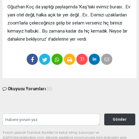
Oğuzhan Koç da yaptığı paylaşımda 'Kaş'taki evimiz burası... Ev
yani otel değil, halka açık bir yer değil... Ev... Evimizi uzaklardan
zoom'larla çekeceğinize gelip bir selam verseniz hiç birinizi
kırmayız halbuki... Bu zamana kadar da hiç kırmadık. Neyse bir
dahakine bekliyoruz' ifadelerine yer verdi.
Okuyucu Yorumları
(0)
Gönder
Yorum yazarak Topluluk Kuralları’nı kabul etmiş bulunuyor ve
dizifilmdergisiturkiye.com sitesine yaptığınız yorumunuzla ilgili doğrudan veya