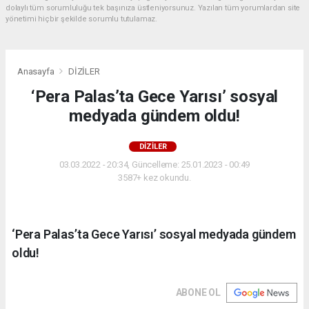
dolaylı tüm sorumluluğu tek başınıza üstleniyorsunuz. Yazılan tüm yorumlardan site
yönetimi hiçbir şekilde sorumlu tutulamaz.
Anasayfa
DİZİLER
‘Pera Palas’ta Gece Yarısı’ sosyal
medyada gündem oldu!
DİZİLER
03.03.2022 - 20:34, Güncelleme: 25.01.2023 - 00:49
3587+ kez okundu.
‘Pera Palas’ta Gece Yarısı’ sosyal medyada gündem
oldu!
ABONE OL