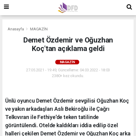
Anasayfa
MAGAZİN
Demet Özdemir ve Oğuzhan
Koç'tan açıklama geldi
MAGAZİN
27.05.2021 - 19:49, Güncelleme: 04.03.2022 - 18:03
2380+ kez okundu.
Ünlü oyuncu Demet Özdemir sevgilisi Oğuzhan Koç
ve yakın arkadaşları Aslı Bekiroğlu ile Çağrı
Telkıvıran ile Fethiye'de teken tatilinde
görüntülendi. Otelde kaldıkları iddia edilip özel
halleri çekilen Demet Özdemir ve Oğuzhan Koç arka