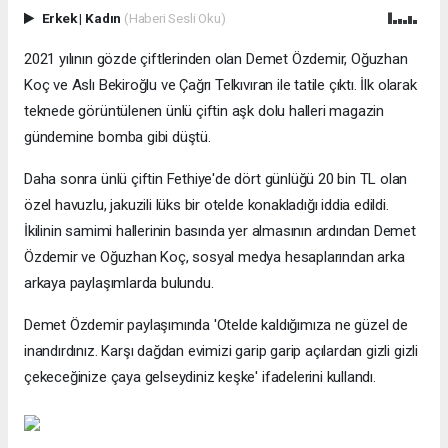
Erkek
|
Kadın
(Haberi Sesli Oku)
2021 yılının gözde çiftlerinden olan Demet Özdemir, Oğuzhan
Koç ve Aslı Bekiroğlu ve Çağrı Telkıvıran ile tatile çıktı. İlk olarak
teknede görüntülenen ünlü çiftin aşk dolu halleri magazin
gündemine bomba gibi düştü.
Daha sonra ünlü çiftin Fethiye'de dört günlüğü 20 bin TL olan
özel havuzlu, jakuzili lüks bir otelde konakladığı iddia edildi.
İkilinin samimi hallerinin basında yer almasının ardından Demet
Özdemir ve Oğuzhan Koç, sosyal medya hesaplarından arka
arkaya paylaşımlarda bulundu.
Demet Özdemir paylaşımında 'Otelde kaldığımıza ne güzel de
inandırdınız. Karşı dağdan evimizi garip garip açılardan gizli gizli
çekeceğinize çaya gelseydiniz keşke' ifadelerini kullandı.