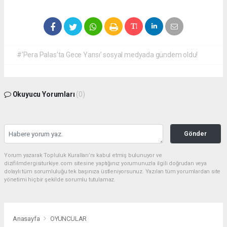
#‘Pera Palas’ta Gece Yarısı’ sosyal medyada gündem oldu!
Okuyucu Yorumları
(0)
Gönder
Yorum yazarak Topluluk Kuralları’nı kabul etmiş bulunuyor ve
dizifilmdergisiturkiye.com sitesine yaptığınız yorumunuzla ilgili doğrudan veya
dolaylı tüm sorumluluğu tek başınıza üstleniyorsunuz. Yazılan tüm yorumlardan site
yönetimi hiçbir şekilde sorumlu tutulamaz.
Anasayfa
OYUNCULAR