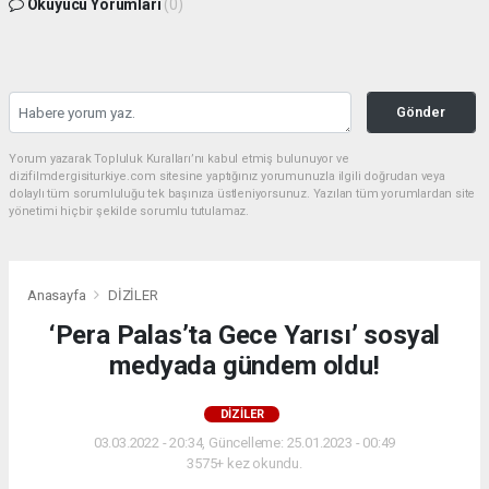
Okuyucu Yorumları
(0)
Gönder
Yorum yazarak Topluluk Kuralları’nı kabul etmiş bulunuyor ve
dizifilmdergisiturkiye.com sitesine yaptığınız yorumunuzla ilgili doğrudan veya
dolaylı tüm sorumluluğu tek başınıza üstleniyorsunuz. Yazılan tüm yorumlardan site
yönetimi hiçbir şekilde sorumlu tutulamaz.
Anasayfa
DİZİLER
‘Pera Palas’ta Gece Yarısı’ sosyal
medyada gündem oldu!
DİZİLER
03.03.2022 - 20:34, Güncelleme: 25.01.2023 - 00:49
3575+ kez okundu.