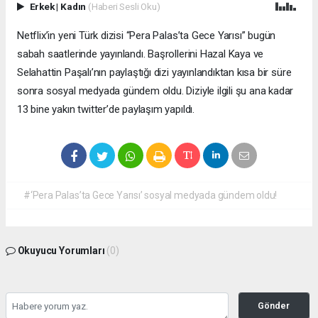
Erkek
|
Kadın
(Haberi Sesli Oku)
Netflix’in yeni Türk dizisi “Pera Palas’ta Gece Yarısı” bugün
sabah saatlerinde yayınlandı. Başrollerini Hazal Kaya ve
Selahattin Paşalı’nın paylaştığı dizi yayınlandıktan kısa bir süre
sonra sosyal medyada gündem oldu. Diziyle ilgili şu ana kadar
13 bine yakın twitter’de paylaşım yapıldı.
#‘Pera Palas’ta Gece Yarısı’ sosyal medyada gündem oldu!
Okuyucu Yorumları
(0)
Gönder