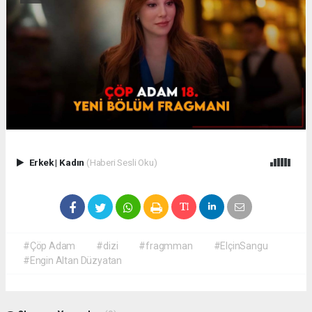
Erkek
|
Kadın
(Haberi Sesli Oku)
#Çöp Adam
#dizi
#fragmman
#ElçinSangu
#Engin Altan Düzyatan