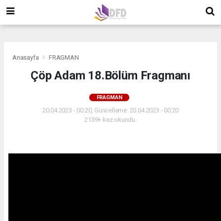
">
">
">
Anasayfa
FRAGMAN
Çöp Adam 18.Bölüm Fragmanı
FRAGMAN
20.04.2023 - 00:20, Güncelleme: 20.04.2023 - 00:20
2139+ kez okundu.