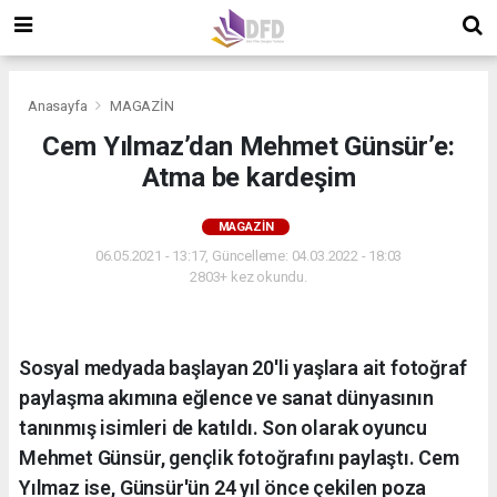
Anasayfa
MAGAZİN
Cem Yılmaz’dan Mehmet Günsür’e:
Atma be kardeşim
MAGAZİN
06.05.2021 - 13:17, Güncelleme: 04.03.2022 - 18:03
2803+ kez okundu.
Sosyal medyada başlayan 20'li yaşlara ait fotoğraf
paylaşma akımına eğlence ve sanat dünyasının
tanınmış isimleri de katıldı. Son olarak oyuncu
Mehmet Günsür, gençlik fotoğrafını paylaştı. Cem
Yılmaz ise, Günsür'ün 24 yıl önce çekilen poza