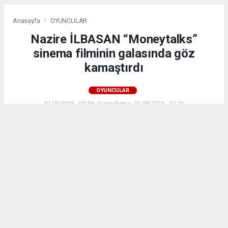
Anasayfa
OYUNCULAR
Nazire İLBASAN “Moneytalks”
sinema filminin galasında göz
kamaştırdı
OYUNCULAR
01.09.2023 - 00:56, Güncelleme: 01.09.2023 - 12:21
2989+ kez okundu.
Nazire İLBASAN kimdir
ABONE OL