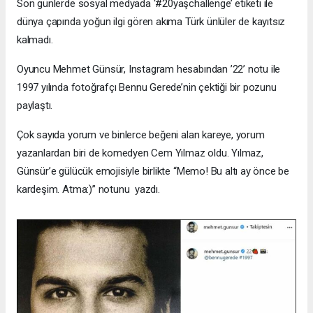
Son günlerde sosyal medyada ‘#20yaşchallenge’ etiketi ile
dünya çapında yoğun ilgi gören akıma Türk ünlüler de kayıtsız
kalmadı.
Oyuncu Mehmet Günsür, Instagram hesabından ’22’ notu ile
1997 yılında fotoğrafçı Bennu Gerede’nin çektiği bir pozunu
paylaştı.
Çok sayıda yorum ve binlerce beğeni alan kareye, yorum
yazanlardan biri de komedyen Cem Yılmaz oldu. Yılmaz,
Günsür’e gülücük emojisiyle birlikte “Memo! Bu altı ay önce be
kardeşim. Atma:)” notunu yazdı.