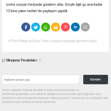
sonra sosyal medyada gündem oldu. Diziyle ilgili şu ana kadar
13 bine yakın twitter’de paylaşım yapıldı.
#‘Pera Palas’ta Gece Yarısı’ sosyal medyada gündem oldu!
Okuyucu Yorumları
(0)
Gönder
Yorum yazarak Topluluk Kuralları’nı kabul etmiş bulunuyor ve
dizifilmdergisiturkiye.com sitesine yaptığınız yorumunuzla ilgili doğrudan veya
dolaylı tüm sorumluluğu tek başınıza üstleniyorsunuz. Yazılan tüm yorumlardan site
yönetimi hiçbir şekilde sorumlu tutulamaz.