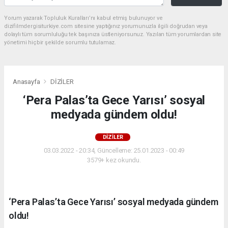
Yorum yazarak Topluluk Kuralları’nı kabul etmiş bulunuyor ve
dizifilmdergisiturkiye.com sitesine yaptığınız yorumunuzla ilgili doğrudan veya
dolaylı tüm sorumluluğu tek başınıza üstleniyorsunuz. Yazılan tüm yorumlardan site
yönetimi hiçbir şekilde sorumlu tutulamaz.
Anasayfa
DİZİLER
‘Pera Palas’ta Gece Yarısı’ sosyal
medyada gündem oldu!
DİZİLER
03.03.2022 - 20:34, Güncelleme: 25.01.2023 - 00:49
3579+ kez okundu.
‘Pera Palas’ta Gece Yarısı’ sosyal medyada gündem
oldu!