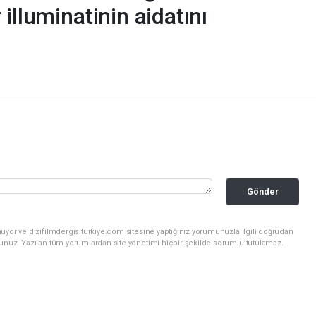
illuminatinin aidatını
Gönder
uyor ve dizifilmdergisiturkiye.com sitesine yaptığınız yorumunuzla ilgili doğrudan
sunuz. Yazılan tüm yorumlardan site yönetimi hiçbir şekilde sorumlu tutulamaz.