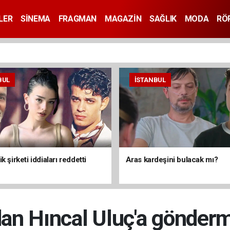
LER
SİNEMA
FRAGMAN
MAGAZİN
SAĞLIK
MODA
RÖ
BUL
İSTANBUL
k şirketi iddiaları reddetti
Aras kardeşini bulacak mı?
an Hıncal Uluç'a gönderm