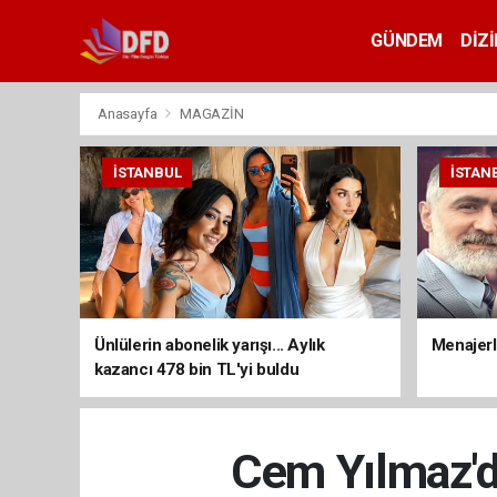
GÜNDEM
DİZİ
Anasayfa
MAGAZİN
İSTANBUL
İSTAN
Ünlülerin abonelik yarışı... Aylık
Menajerli
kazancı 478 bin TL'yi buldu
Cem Yılmaz'd