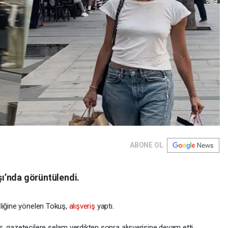
ABONE OL
ı’nda görüntülendi.
nliğine yönelen Tokuş,
alışveriş
yaptı.
, gazetecilere selam verdikten sonra alışverişine devam etti.