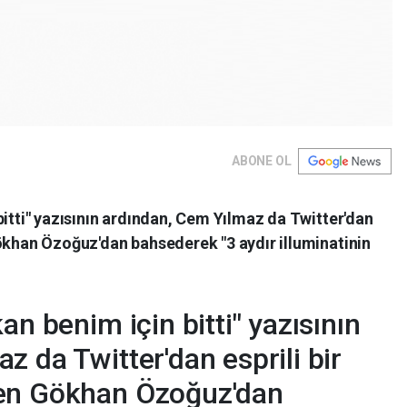
ABONE OL
bitti" yazısının ardından, Cem Yılmaz da Twitter'dan
Gökhan Özoğuz'dan bahsederek "3 aydır illuminatinin
an benim için bitti" yazısının
z da Twitter'dan esprili bir
yen Gökhan Özoğuz'dan