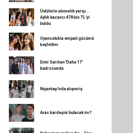
Ünlülerin abonelik yarışı...
Aylık kazancı 478 bin TL'yi
buldu
Oyunculukla empati gücümü
keşfettim
Emir Sarıhan 'Daha 17'
kadrosunda
Nişantaşı'nda alışveriş
Aras kardeşini bulacak mı?