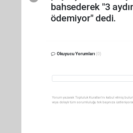
bahsederek "3 aydır 
ödemiyor" dedi.
Okuyucu Yorumları
(0)
Yorum yazarak Topluluk Kuralları’nı kabul etmiş bulun
veya dolaylı tüm sorumluluğu tek başınıza üstleniyor