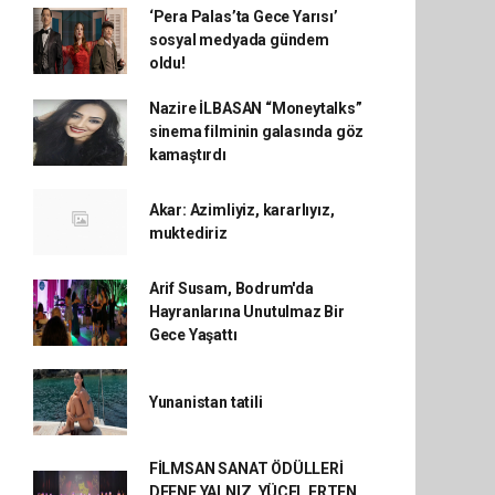
‘Pera Palas’ta Gece Yarısı’
sosyal medyada gündem
oldu!
Nazire İLBASAN “Moneytalks”
sinema filminin galasında göz
kamaştırdı
Akar: Azimliyiz, kararlıyız,
muktediriz
Arif Susam, Bodrum'da
Hayranlarına Unutulmaz Bir
Gece Yaşattı
Yunanistan tatili
FİLMSAN SANAT ÖDÜLLERİ
DEFNE YALNIZ, YÜCEL ERTEN,