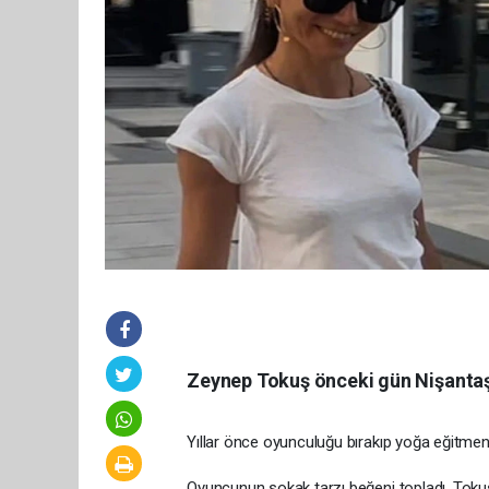
Zeynep Tokuş önceki gün Nişantaş
Yıllar önce oyunculuğu bırakıp yoğa eğitme
Oyuncunun sokak tarzı beğeni topladı. Tokuş