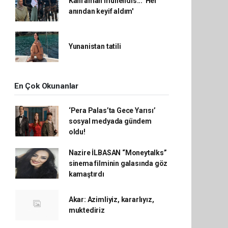
Kahraman mühendis... 'Her
anından keyif aldım'
Yunanistan tatili
En Çok Okunanlar
‘Pera Palas’ta Gece Yarısı’
sosyal medyada gündem
oldu!
Nazire İLBASAN “Moneytalks”
sinema filminin galasında göz
kamaştırdı
Akar: Azimliyiz, kararlıyız,
muktediriz