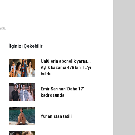
ndu.
İlginizi Çekebilir
Ünlülerin abonelik yarışı...
Aylık kazancı 478 bin TL'yi
buldu
Emir Sarıhan 'Daha 17'
kadrosunda
Yunanistan tatili