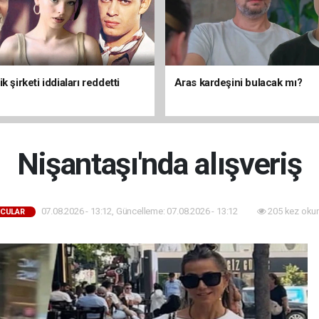
k şirketi iddiaları reddetti
Aras kardeşini bulacak mı?
Nişantaşı'nda alışveriş
07.08.2026 - 13:12, Güncelleme: 07.08.2026 - 13:12
205 kez oku
CULAR