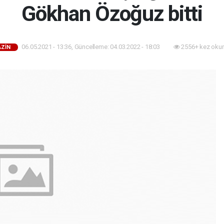
Gökhan Özoğuz bitti
06.05.2021 - 13:36, Güncelleme: 04.03.2022 - 18:03
2556+ kez oku
ZİN