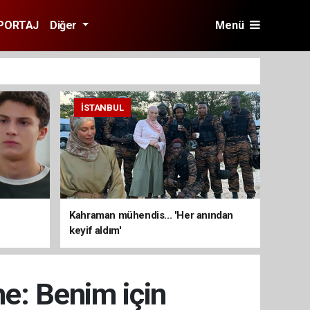
PORTAJ
Diğer
Menü
İSTANBUL
Kahraman mühendis... 'Her anından
keyif aldım'
e: Benim için