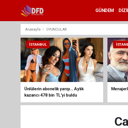
GÜNDEM
DİZİ
Anasayfa
OYUNCULAR
İSTANBUL
İSTAN
Ünlülerin abonelik yarışı... Aylık
Menajerli
kazancı 478 bin TL'yi buldu
Ca