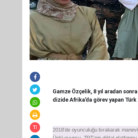
Gamze Özçelik, 8 yıl aradan sonra
dizide Afrika’da görev yapan Türk
2018’de oyunculuğu bırakarak maneviy
Ünlü oyuncu, TRT’nin dijital platformu