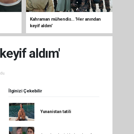
Kahraman mühendis... 'Her anından
keyif aldım'
eyif aldım'
du.
İlginizi Çekebilir
Yunanistan tatili