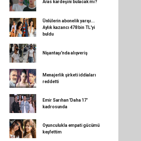
Aras kardeşini bulacak mı?
Ünlülerin abonelik yarışı...
Aylık kazancı 478 bin TL'yi
buldu
Nişantaşı'nda alışveriş
Menajerlik şirketi iddiaları
reddetti
Emir Sarıhan 'Daha 17'
kadrosunda
Oyunculukla empati gücümü
keşfettim