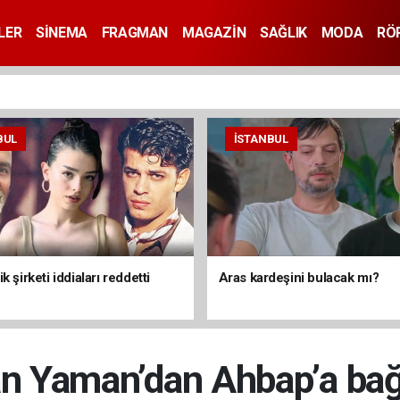
LER
SİNEMA
FRAGMAN
MAGAZİN
SAĞLIK
MODA
RÖ
BUL
İSTANBUL
k şirketi iddiaları reddetti
Aras kardeşini bulacak mı?
n Yaman’dan Ahbap’a bağ