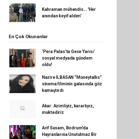
Kahraman mühendis... 'Her
anından keyif aldım'
En Çok Okunanlar
‘Pera Palas’ta Gece Yarısı’
sosyal medyada gündem
oldu!
Nazire İLBASAN “Moneytalks”
sinema filminin galasında göz
kamaştırdı
Akar: Azimliyiz, kararlıyız,
muktediriz
Arif Susam, Bodrum'da
Hayranlarına Unutulmaz Bir