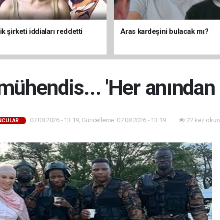
k şirketi iddiaları reddetti
Aras kardeşini bulacak mı?
ühendis... 'Her anından k
07.08.2026 - 13:19, Güncelleme: 07.08.2026 - 13:19
22 kez okun
NCULAR