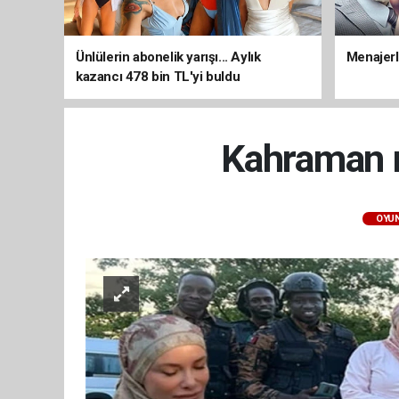
Ünlülerin abonelik yarışı... Aylık
Menajerli
kazancı 478 bin TL'yi buldu
Kahraman m
OYU