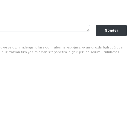
Gönder
uyor ve dizifilmdergisiturkiye.com sitesine yaptığınız yorumunuzla ilgili doğrudan
sunuz. Yazılan tüm yorumlardan site yönetimi hiçbir şekilde sorumlu tutulamaz.