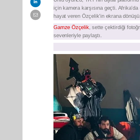
için kamera karşısına geçti. Afrika’da
hayat veren Özçelik’in ekrana dönüşü,
Gamze Özçelik
, sette çektirdiği fot
sevenleriyle paylaştı.