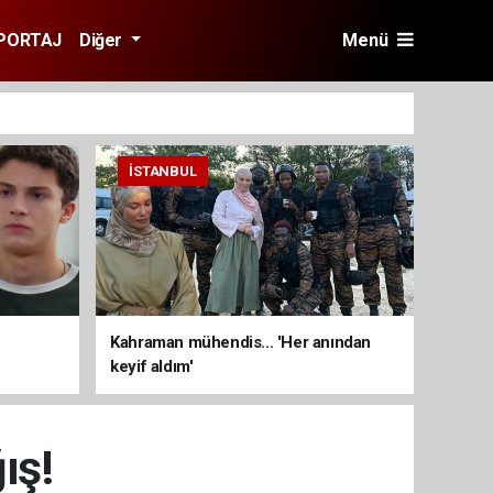
PORTAJ
Diğer
Menü
İSTANBUL
Kahraman mühendis... 'Her anından
keyif aldım'
ış!