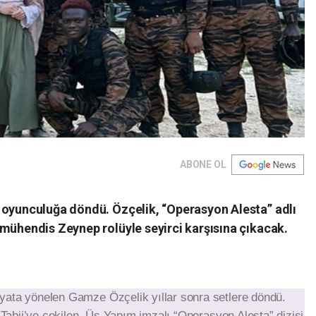
ABONE OL
 oyunculuğa döndü. Özçelik, “Operasyon Alesta” adlı
 mühendis Zeynep rolüyle seyirci karşısına çıkacak.
ata yönelen Gamze Özçelik yıllar sonra setlere döndü.
 Tabii’ye çekilen, Üs Yapım imzalı “Operasyon Alesta” dizisi