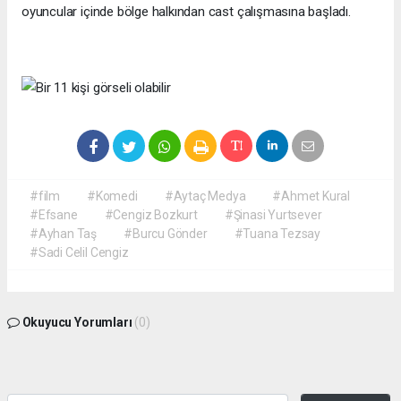
oyuncular içinde bölge halkından cast çalışmasına başladı.
#film
#Komedi
#Aytaç Medya
#Ahmet Kural
#Efsane
#Cengiz Bozkurt
#Şinasi Yurtsever
#Ayhan Taş
#Burcu Gönder
#Tuana Tezsay
#Sadi Celil Cengiz
Okuyucu Yorumları
(0)