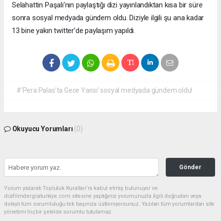
Selahattin Paşalı’nın paylaştığı dizi yayınlandıktan kısa bir süre
sonra sosyal medyada gündem oldu. Diziyle ilgili şu ana kadar
13 bine yakın twitter’de paylaşım yapıldı.
#‘Pera Palas’ta Gece Yarısı’ sosyal medyada gündem oldu!
Okuyucu Yorumları
(0)
Gönder
Yorum yazarak Topluluk Kuralları’nı kabul etmiş bulunuyor ve
dizifilmdergisiturkiye.com sitesine yaptığınız yorumunuzla ilgili doğrudan veya
dolaylı tüm sorumluluğu tek başınıza üstleniyorsunuz. Yazılan tüm yorumlardan site
yönetimi hiçbir şekilde sorumlu tutulamaz.