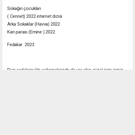
Sokağın çocukları
( Cennet) 2022 internet dizisi
Arka Sokaklar (Havva) 2022
Kan parası (Emine ) 2022
Fedakar 2023
Bazı şarkıların klip çalışmalarında da yer alan güzel isim ismin
resmi instagram hesabı kullanıcı ismi @nazireilbasan ‘dır.
#Nazire İlbasan
#MoneyTalks
#Sinema
#film