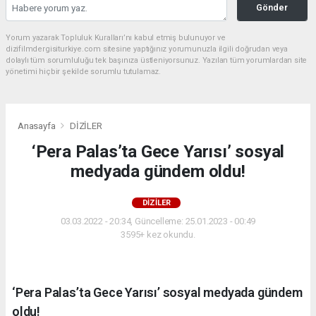
Gönder
Yorum yazarak Topluluk Kuralları’nı kabul etmiş bulunuyor ve
dizifilmdergisiturkiye.com sitesine yaptığınız yorumunuzla ilgili doğrudan veya
dolaylı tüm sorumluluğu tek başınıza üstleniyorsunuz. Yazılan tüm yorumlardan site
yönetimi hiçbir şekilde sorumlu tutulamaz.
Anasayfa
DİZİLER
‘Pera Palas’ta Gece Yarısı’ sosyal
medyada gündem oldu!
DİZİLER
03.03.2022 - 20:34, Güncelleme: 25.01.2023 - 00:49
3595+ kez okundu.
‘Pera Palas’ta Gece Yarısı’ sosyal medyada gündem
oldu!