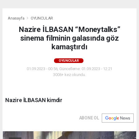
Anasayfa
OYUNCULAR
Nazire İLBASAN “Moneytalks”
sinema filminin galasında göz
kamaştırdı
OYUNCULAR
01.09.2023 - 00:56, Güncelleme: 01.09.2023 - 12:21
3006+ kez okundu.
Nazire İLBASAN kimdir
ABONE OL