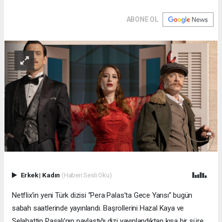
ABONE OL
Erkek
|
Kadın
(Haberi Sesli Oku)
Netflix’in yeni Türk dizisi “Pera Palas’ta Gece Yarısı” bugün
sabah saatlerinde yayınlandı. Başrollerini Hazal Kaya ve
Selahattin Paşalı’nın paylaştığı dizi yayınlandıktan kısa bir süre