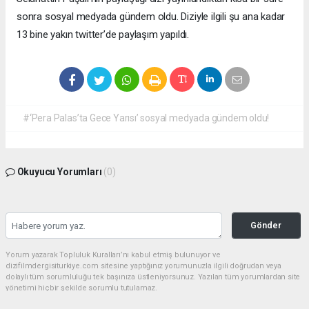
sonra sosyal medyada gündem oldu. Diziyle ilgili şu ana kadar
13 bine yakın twitter’de paylaşım yapıldı.
#‘Pera Palas’ta Gece Yarısı’ sosyal medyada gündem oldu!
Okuyucu Yorumları
(0)
Gönder
Yorum yazarak Topluluk Kuralları’nı kabul etmiş bulunuyor ve
dizifilmdergisiturkiye.com sitesine yaptığınız yorumunuzla ilgili doğrudan veya
dolaylı tüm sorumluluğu tek başınıza üstleniyorsunuz. Yazılan tüm yorumlardan site
yönetimi hiçbir şekilde sorumlu tutulamaz.