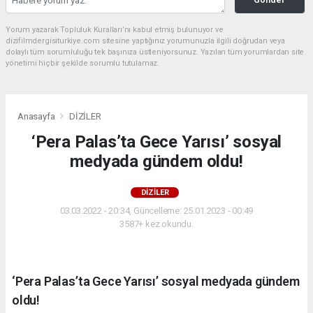
Yorum yazarak Topluluk Kuralları’nı kabul etmiş bulunuyor ve
dizifilmdergisiturkiye.com sitesine yaptığınız yorumunuzla ilgili doğrudan veya
dolaylı tüm sorumluluğu tek başınıza üstleniyorsunuz. Yazılan tüm yorumlardan site
yönetimi hiçbir şekilde sorumlu tutulamaz.
Anasayfa
DİZİLER
‘Pera Palas’ta Gece Yarısı’ sosyal
medyada gündem oldu!
DİZİLER
03.03.2022 - 20:34, Güncelleme: 25.01.2023 - 00:49
3587+ kez okundu.
‘Pera Palas’ta Gece Yarısı’ sosyal medyada gündem
oldu!