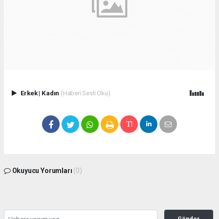
Erkek
|
Kadın
(Haberi Sesli Oku)
Okuyucu Yorumları
(0)
Gönder