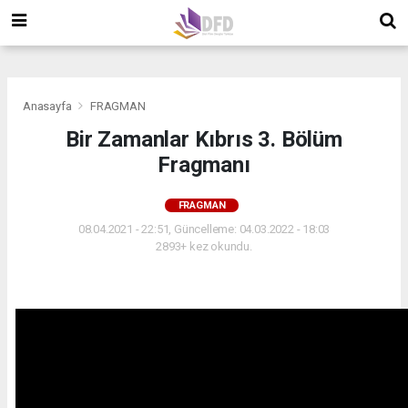
">
">
">
Anasayfa
FRAGMAN
Bir Zamanlar Kıbrıs 3. Bölüm
Fragmanı
FRAGMAN
08.04.2021 - 22:51, Güncelleme: 04.03.2022 - 18:03
2893+ kez okundu.