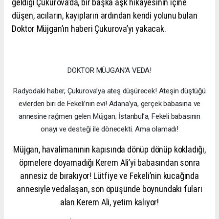
geldiği Çukurova’da, bir başka aşk hikayesinin içine
düşen, acıların, kayıpların ardından kendi yolunu bulan
Doktor Müjgan’ın haberi Çukurova’yı yakacak.
DOKTOR MÜJGAN’A VEDA!
Radyodaki haber, Çukurova’ya ateş düşürecek! Ateşin düştüğü
evlerden biri de Fekeli’nin evi! Adana’ya, gerçek babasına ve
annesine rağmen gelen Müjgan; İstanbul’a, Fekeli babasının
onayı ve desteği ile dönecekti. Ama olamadı!
Müjgan, havalimanının kapısında dönüp dönüp kokladığı,
öpmelere doyamadığı Kerem Ali’yi babasından sonra
annesiz de bırakıyor! Lütfiye ve Fekeli’nin kucağında
annesiyle vedalaşan, son öpüşünde boynundaki fuları
alan Kerem Ali, yetim kalıyor!