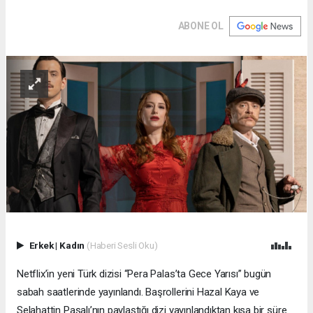
ABONE OL
Erkek
|
Kadın
(Haberi Sesli Oku)
Netflix’in yeni Türk dizisi “Pera Palas’ta Gece Yarısı” bugün
sabah saatlerinde yayınlandı. Başrollerini Hazal Kaya ve
Selahattin Paşalı’nın paylaştığı dizi yayınlandıktan kısa bir süre