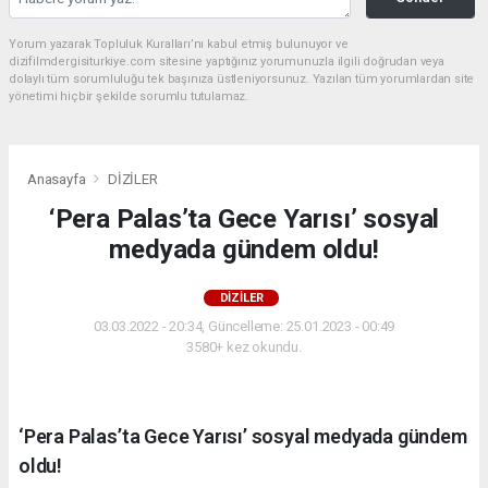
Yorum yazarak Topluluk Kuralları’nı kabul etmiş bulunuyor ve
dizifilmdergisiturkiye.com sitesine yaptığınız yorumunuzla ilgili doğrudan veya
dolaylı tüm sorumluluğu tek başınıza üstleniyorsunuz. Yazılan tüm yorumlardan site
yönetimi hiçbir şekilde sorumlu tutulamaz.
Anasayfa
DİZİLER
‘Pera Palas’ta Gece Yarısı’ sosyal
medyada gündem oldu!
DİZİLER
03.03.2022 - 20:34, Güncelleme: 25.01.2023 - 00:49
3580+ kez okundu.
‘Pera Palas’ta Gece Yarısı’ sosyal medyada gündem
oldu!