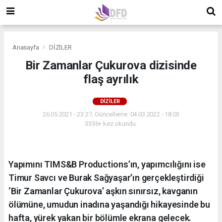
Anasayfa
DİZİLER
Bir Zamanlar Çukurova dizisinde
flaş ayrılık
DİZİLER
26.05.2021 - 23:27, Güncelleme: 04.03.2022 - 18:03
3336+ kez okundu.
Yapımını TIMS&B Productions’ın, yapımcılığını ise
Timur Savcı ve Burak Sağyaşar’ın gerçekleştirdiği
‘Bir Zamanlar Çukurova’ aşkın sınırsız, kavganın
ölümüne, umudun inadına yaşandığı hikayesinde bu
hafta, yürek yakan bir bölümle ekrana gelecek.