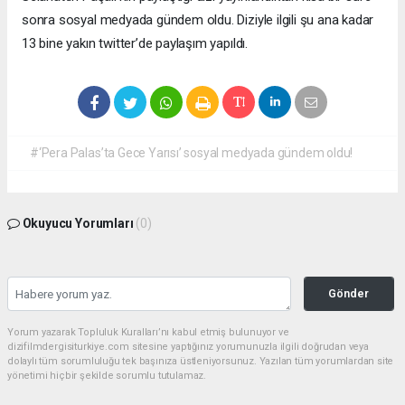
sonra sosyal medyada gündem oldu. Diziyle ilgili şu ana kadar
13 bine yakın twitter’de paylaşım yapıldı.
#‘Pera Palas’ta Gece Yarısı’ sosyal medyada gündem oldu!
Okuyucu Yorumları
(0)
Gönder
Yorum yazarak Topluluk Kuralları’nı kabul etmiş bulunuyor ve
dizifilmdergisiturkiye.com sitesine yaptığınız yorumunuzla ilgili doğrudan veya
dolaylı tüm sorumluluğu tek başınıza üstleniyorsunuz. Yazılan tüm yorumlardan site
yönetimi hiçbir şekilde sorumlu tutulamaz.