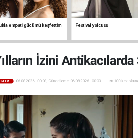
kla empati gücümü keşfettim
Festival yolcusu
Yılların İzini Antikacılarda
06.08.2026 - 00:03, Güncelleme: 06.08.2026 - 00:03
100 kez okun
ERLER