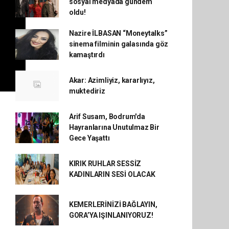
sosyal medyada gündem
oldu!
Nazire İLBASAN “Moneytalks”
sinema filminin galasında göz
kamaştırdı
Akar: Azimliyiz, kararlıyız,
muktediriz
Arif Susam, Bodrum'da
Hayranlarına Unutulmaz Bir
Gece Yaşattı
KIRIK RUHLAR SESSİZ
KADINLARIN SESİ OLACAK
KEMERLERİNİZİ BAĞLAYIN,
GORA’YA IŞINLANIYORUZ!