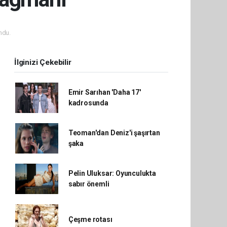
ndu.
İlginizi Çekebilir
Emir Sarıhan 'Daha 17'
kadrosunda
Teoman'dan Deniz'i şaşırtan
şaka
Pelin Uluksar: Oyunculukta
sabır önemli
Çeşme rotası