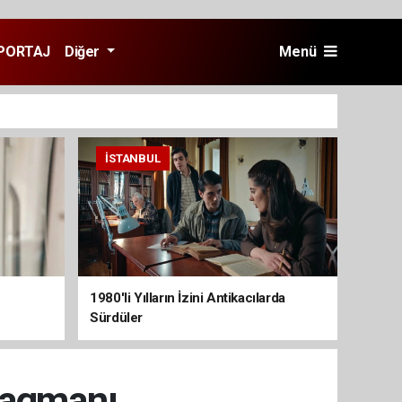
PORTAJ
Diğer
Menü
İSTANBUL
1980'li Yılların İzini Antikacılarda
Sürdüler
ragmanı