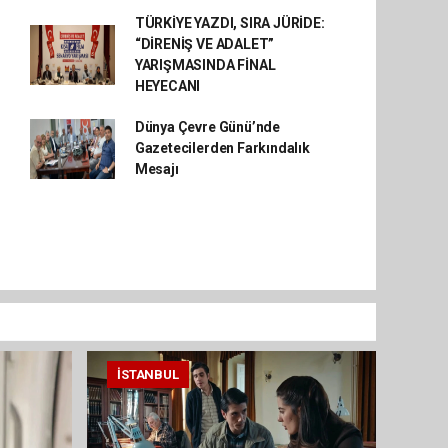
TÜRKİYE YAZDI, SIRA JÜRİDE:
“DİRENİŞ VE ADALET”
YARIŞMASINDA FİNAL
HEYECANI
Dünya Çevre Günü’nde
Gazetecilerden Farkındalık
Mesajı
İSTANBUL