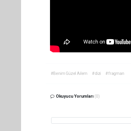
#Benim Güzel Ailem
#dizi
#fragman
Okuyucu Yorumları
(0)