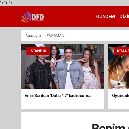
">
">
">
GÜNDEM
DİZİ
Anasayfa
FRAGMAN
İSTANBUL
İSTAN
Emir Sarıhan 'Daha 17' kadrosunda
Oyunculu
Benim 