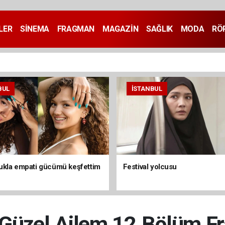
LER
SİNEMA
FRAGMAN
MAGAZİN
SAĞLIK
MODA
RÖ
BUL
İSTANBUL
kla empati gücümü keşfettim
Festival yolcusu
Güzel Ailem 12.Bölüm F