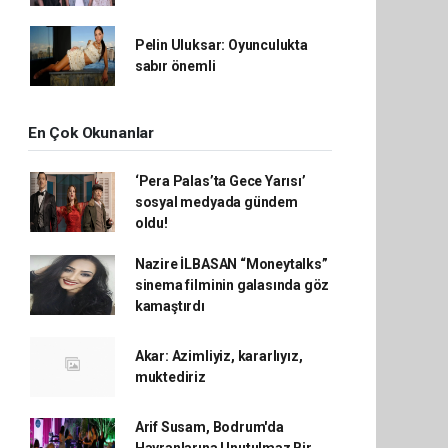
Pelin Uluksar: Oyunculukta
sabır önemli
En Çok Okunanlar
‘Pera Palas’ta Gece Yarısı’
sosyal medyada gündem
oldu!
Nazire İLBASAN “Moneytalks”
sinema filminin galasında göz
kamaştırdı
Akar: Azimliyiz, kararlıyız,
muktediriz
Arif Susam, Bodrum'da
Hayranlarına Unutulmaz Bir