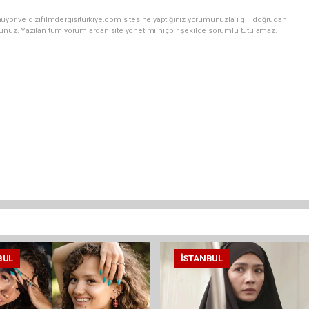
uyor ve dizifilmdergisiturkiye.com sitesine yaptığınız yorumunuzla ilgili doğrudan
sunuz. Yazılan tüm yorumlardan site yönetimi hiçbir şekilde sorumlu tutulamaz.
BUL
İSTANBUL