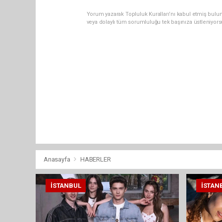
Yorum yazarak Topluluk Kuralları’nı kabul etmiş bulun
veya dolaylı tüm sorumluluğu tek başınıza üstleniyor
Anasayfa
HABERLER
İSTANBUL
İSTAN