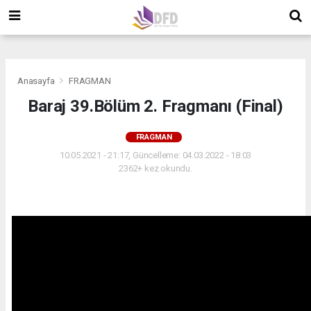
">
">
">
Anasayfa
FRAGMAN
Baraj 39.Bölüm 2. Fragmanı (Final)
FRAGMAN
10.05.2021 - 21:17, Güncelleme: 04.03.2022 - 18:03
2362+ kez okundu.