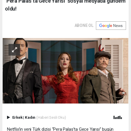
‘Pera Palas’ta Gece Yarısı’ sosyal medyada gündem
oldu!
ABONE OL
Erkek
|
Kadın
(Haberi Sesli Oku)
Netflix’in yeni Türk dizisi “Pera Palas’ta Gece Yarısı” bugün