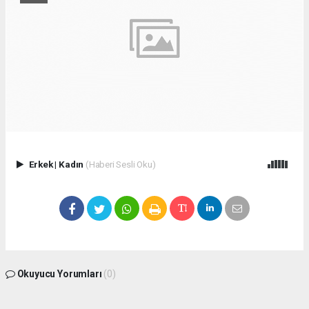
Erkek
|
Kadın
(Haberi Sesli Oku)
Okuyucu Yorumları
(0)