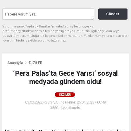
Gönder
Yorum yazarak Topluluk Kuralları’nı kabul etmiş bulunuyor ve
dizifilmdergisiturkiye.com sitesine yaptığınız yorumunuzla ilgili doğrudan veya
dolaylı tüm sorumluluğu tek başınıza üstleniyorsunuz. Yazılan tüm yorumlardan site
yönetimi hiçbir şekilde sorumlu tutulamaz.
Anasayfa
DİZİLER
‘Pera Palas’ta Gece Yarısı’ sosyal
medyada gündem oldu!
DİZİLER
03.03.2022 - 20:34, Güncelleme: 25.01.2023 - 00:49
3580+ kez okundu.