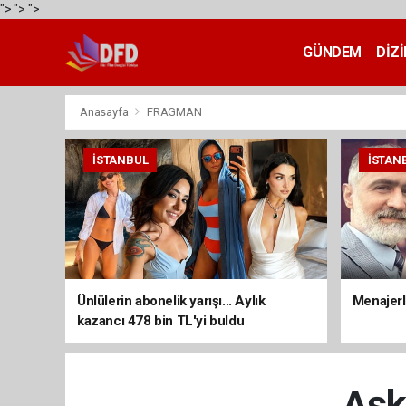
">
">
">
GÜNDEM
DİZİ
Anasayfa
FRAGMAN
İSTANBUL
İSTAN
Ünlülerin abonelik yarışı... Aylık
Menajerli
kazancı 478 bin TL'yi buldu
Aşk