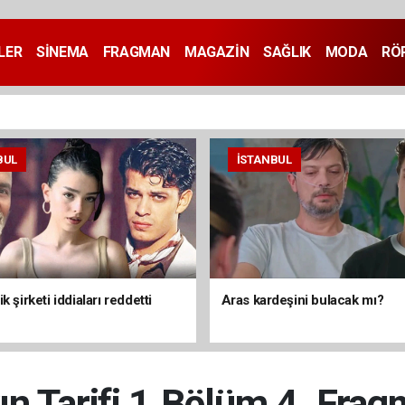
LER
SİNEMA
FRAGMAN
MAGAZİN
SAĞLIK
MODA
RÖ
BUL
İSTANBUL
k şirketi iddiaları reddetti
Aras kardeşini bulacak mı?
ın Tarifi 1.Bölüm 4. Frag