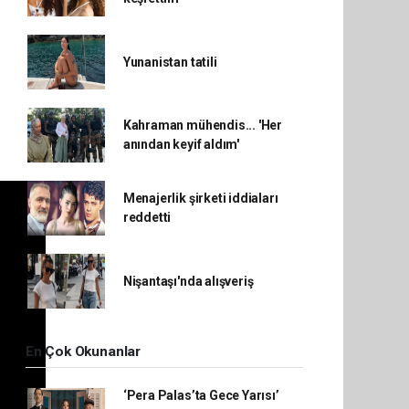
Yunanistan tatili
Kahraman mühendis... 'Her
anından keyif aldım'
Menajerlik şirketi iddiaları
reddetti
Nişantaşı'nda alışveriş
En Çok Okunanlar
‘Pera Palas’ta Gece Yarısı’