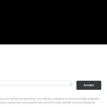
Gönder
uyor ve dizifilmdergisiturkiye.com sitesine yaptığınız yorumunuzla ilgili doğrudan
sunuz. Yazılan tüm yorumlardan site yönetimi hiçbir şekilde sorumlu tutulamaz.