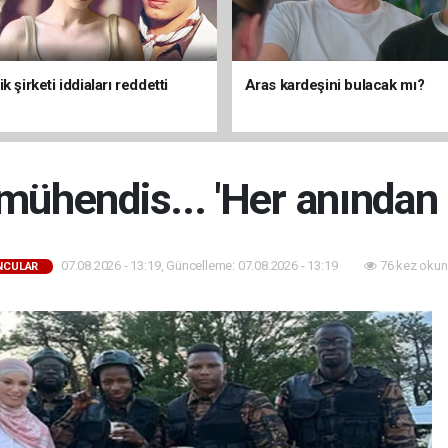
k şirketi iddiaları reddetti
Aras kardeşini bulacak mı?
ühendis... 'Her anından k
07.08.2026 - 13:19, Güncelleme: 07.08.2026 - 13:19
76 kez okun
NCULAR