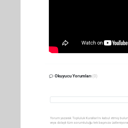
Okuyucu Yorumları
(0)
Yorum yazarak Topluluk Kuralları’nı kabul etmiş bulun
veya dolaylı tüm sorumluluğu tek başınıza üstleniyor