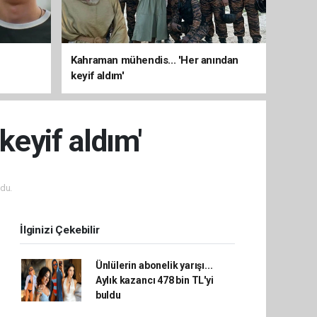
Kahraman mühendis... 'Her anından
keyif aldım'
eyif aldım'
du.
İlginizi Çekebilir
Ünlülerin abonelik yarışı...
Aylık kazancı 478 bin TL'yi
buldu