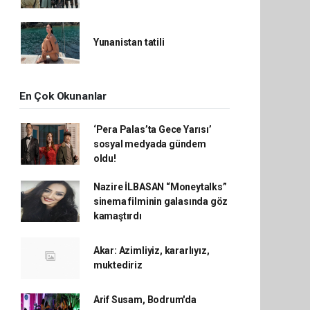
Yunanistan tatili
En Çok Okunanlar
‘Pera Palas’ta Gece Yarısı’
sosyal medyada gündem
oldu!
Nazire İLBASAN “Moneytalks”
sinema filminin galasında göz
kamaştırdı
Akar: Azimliyiz, kararlıyız,
muktediriz
Arif Susam, Bodrum'da