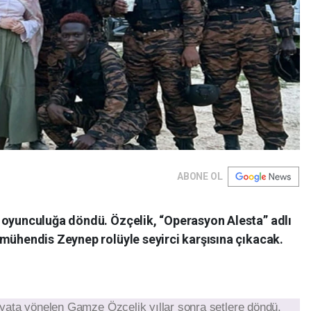
ABONE OL
 oyunculuğa döndü. Özçelik, “Operasyon Alesta” adlı
 mühendis Zeynep rolüyle seyirci karşısına çıkacak.
ata yönelen Gamze Özçelik yıllar sonra setlere döndü.