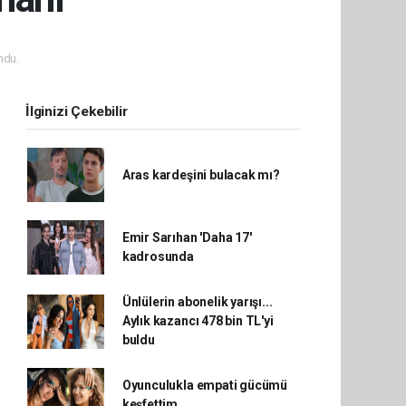
ndu.
İlginizi Çekebilir
Aras kardeşini bulacak mı?
Emir Sarıhan 'Daha 17'
kadrosunda
Ünlülerin abonelik yarışı...
Aylık kazancı 478 bin TL'yi
buldu
Oyunculukla empati gücümü
keşfettim