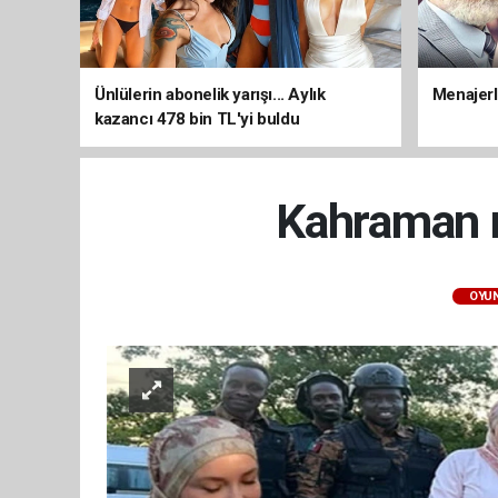
Ünlülerin abonelik yarışı... Aylık
Menajerli
kazancı 478 bin TL'yi buldu
Kahraman m
OYU