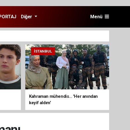
PORTAJ
Diğer
Menü
İSTANBUL
Kahraman mühendis... 'Her anından
keyif aldım'
manı