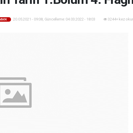
20.05.2021 - 09:08, Güncelleme: 04.03.2022 - 18:03
3244+ kez oku
MAN