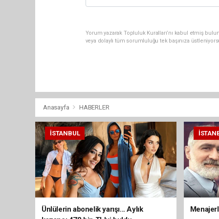
Yorum yazarak Topluluk Kuralları’nı kabul etmiş bulun
veya dolaylı tüm sorumluluğu tek başınıza üstleniyor
Anasayfa
HABERLER
İSTANBUL
İSTAN
Ünlülerin abonelik yarışı... Aylık
Menajerli