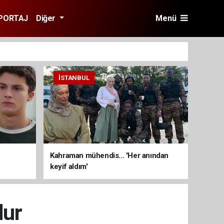
PORTAJ
Diğer
Menü
İSTANBUL
Kahraman mühendis... 'Her anından
keyif aldım'
dur