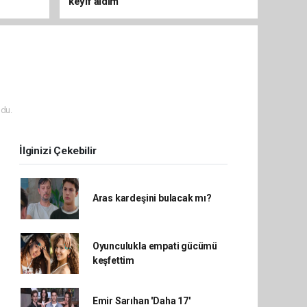
keyif aldım'
du.
İlginizi Çekebilir
Aras kardeşini bulacak mı?
Oyunculukla empati gücümü
keşfettim
Emir Sarıhan 'Daha 17'