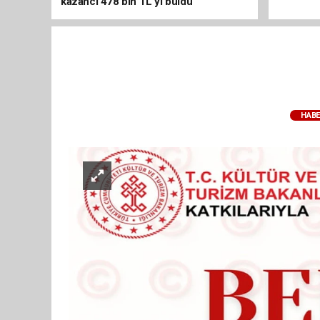
kazancı 478 bin TL'yi buldu
HABE