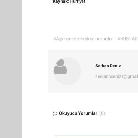
Kaynak:
Hürriyet
#Aşk bence merak ve huzurdur
#BUSE AR
Serkan Deniz
serkanndenizz@gmai
Okuyucu Yorumları
(0)