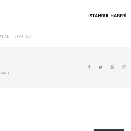
İSTANBUL HABERİ
SLAN
#OYUNCU
l.com