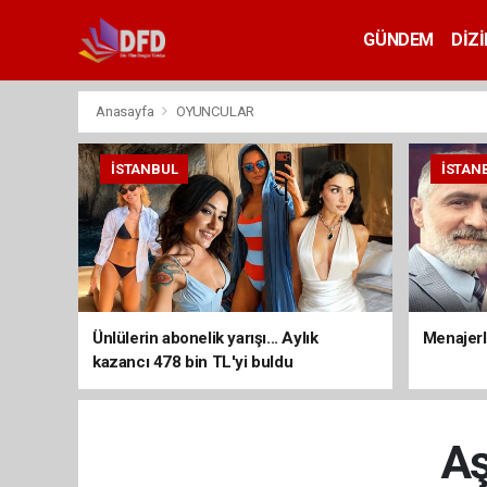
GÜNDEM
DİZİ
Anasayfa
OYUNCULAR
İSTANBUL
İSTAN
Ünlülerin abonelik yarışı... Aylık
Menajerli
kazancı 478 bin TL'yi buldu
Aş