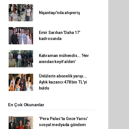
Nişantaşı'nda alışveriş
Emir Sarıhan 'Daha 17'
kadrosunda
Kahraman mühendis... 'Her
anından keyif aldım'
Ünlülerin abonelik yarışı...
Aylık kazancı 478 bin TL'yi
buldu
En Çok Okunanlar
‘Pera Palas’ta Gece Yarısı’
sosyal medyada gündem