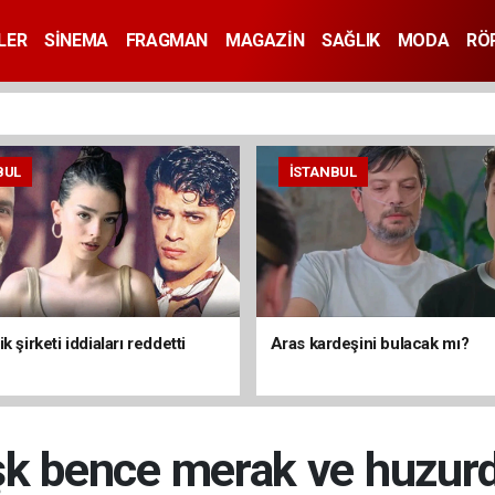
LER
SİNEMA
FRAGMAN
MAGAZİN
SAĞLIK
MODA
RÖ
BUL
İSTANBUL
k şirketi iddiaları reddetti
Aras kardeşini bulacak mı?
k bence merak ve huzur