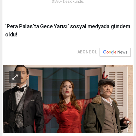
3590+ kez okundu.
‘Pera Palas’ta Gece Yarısı’ sosyal medyada gündem
oldu!
ABONE OL