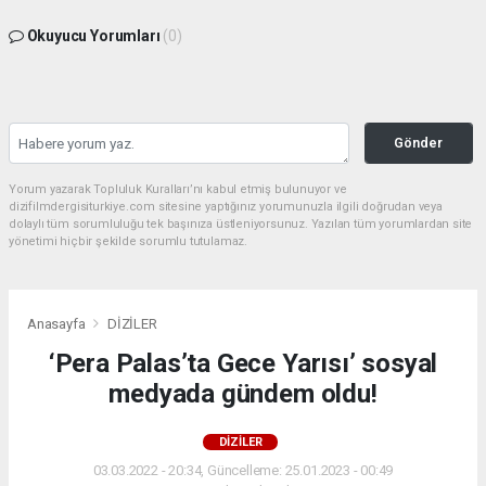
Okuyucu Yorumları
(0)
Gönder
Yorum yazarak Topluluk Kuralları’nı kabul etmiş bulunuyor ve
dizifilmdergisiturkiye.com sitesine yaptığınız yorumunuzla ilgili doğrudan veya
dolaylı tüm sorumluluğu tek başınıza üstleniyorsunuz. Yazılan tüm yorumlardan site
yönetimi hiçbir şekilde sorumlu tutulamaz.
Anasayfa
DİZİLER
‘Pera Palas’ta Gece Yarısı’ sosyal
medyada gündem oldu!
DİZİLER
03.03.2022 - 20:34, Güncelleme: 25.01.2023 - 00:49