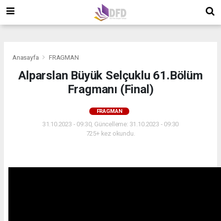
">
">
">
Anasayfa
FRAGMAN
Alparslan Büyük Selçuklu 61.Bölüm
Fragmanı (Final)
FRAGMAN
31.10.2023 - 09:30, Güncelleme: 31.10.2023 - 09:30
725+ kez okundu.