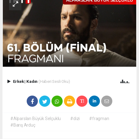
Erkek
|
Kadın
(Haberi Sesli Oku)
#Alparslan Büyük Selçuklu
#dizi
#fragman
#Barış Arduç