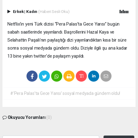
Erkek
|
Kadın
(Haberi Sesli Oku)
Netflix’in yeni Türk dizisi “Pera Palas’ta Gece Yarısı” bugün
sabah saatlerinde yayınlandı. Başrollerini Hazal Kaya ve
Selahattin Paşalı’nın paylaştığı dizi yayınlandıktan kısa bir süre
sonra sosyal medyada gündem oldu. Diziyle ilgili şu ana kadar
13 bine yakın twitter’de paylaşım yapıldı.
#‘Pera Palas’ta Gece Yarısı’ sosyal medyada gündem oldu!
Okuyucu Yorumları
(0)