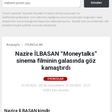
Gönder
Yorum yazarak Topluluk Kuralları’nı kabul etmiş bulunuyor ve
dizifilmdergisiturkiye.com sitesine yaptığınız yorumunuzla ilgili doğrudan veya
dolaylı tüm sorumluluğu tek başınıza üstleniyorsunuz. Yazılan tüm yorumlardan site
yönetimi hiçbir şekilde sorumlu tutulamaz.
Anasayfa
OYUNCULAR
Nazire İLBASAN “Moneytalks”
sinema filminin galasında göz
kamaştırdı
OYUNCULAR
01.09.2023 - 00:56, Güncelleme: 01.09.2023 - 12:21
3002+ kez okundu.
Nazire İLBASAN kimdir