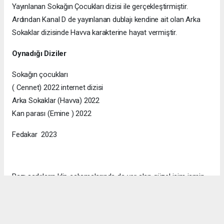
Yayınlanan Sokağın Çocukları dizisi ile gerçekleştirmiştir.
Ardından Kanal D de yayınlanan dublajı kendine ait olan Arka
Sokaklar dizisinde Havva karakterine hayat vermiştir.
Oynadığı Diziler
Sokağın çocukları
( Cennet) 2022 internet dizisi
Arka Sokaklar (Havva) 2022
Kan parası (Emine ) 2022
Fedakar 2023
Bazı şarkıların klip çalışmalarında da yer alan güzel isim ismin
resmi instagram hesabı kullanıcı ismi @nazireilbasan ‘dır.