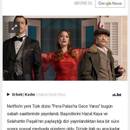
ABONE OL
Erkek
|
Kadın
(Haberi Sesli Oku)
Netflix’in yeni Türk dizisi “Pera Palas’ta Gece Yarısı” bugün
sabah saatlerinde yayınlandı. Başrollerini Hazal Kaya ve
Selahattin Paşalı’nın paylaştığı dizi yayınlandıktan kısa bir süre
sonra sosyal medyada gündem oldu. Diziyle ilgili şu ana kadar