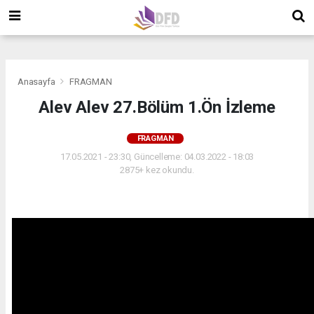
">
">
">
Anasayfa
FRAGMAN
Alev Alev 27.Bölüm 1.Ön İzleme
FRAGMAN
17.05.2021 - 23:30, Güncelleme: 04.03.2022 - 18:03
2875+ kez okundu.