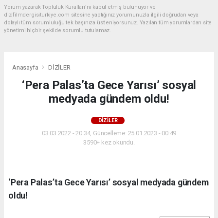
Yorum yazarak Topluluk Kuralları’nı kabul etmiş bulunuyor ve
dizifilmdergisiturkiye.com sitesine yaptığınız yorumunuzla ilgili doğrudan veya
dolaylı tüm sorumluluğu tek başınıza üstleniyorsunuz. Yazılan tüm yorumlardan site
yönetimi hiçbir şekilde sorumlu tutulamaz.
Anasayfa
DİZİLER
‘Pera Palas’ta Gece Yarısı’ sosyal
medyada gündem oldu!
DİZİLER
03.03.2022 - 20:34, Güncelleme: 25.01.2023 - 00:49
3590+ kez okundu.
‘Pera Palas’ta Gece Yarısı’ sosyal medyada gündem
oldu!