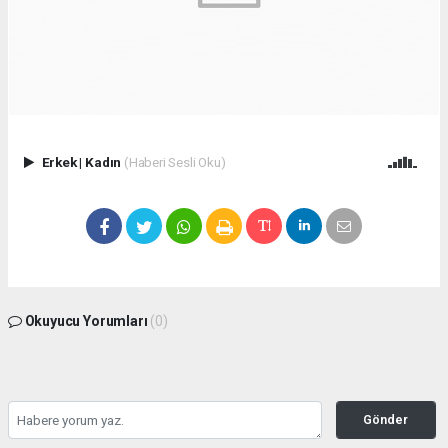
Erkek
|
Kadın
(Haberi Sesli Oku)
Okuyucu Yorumları
(0)
Gönder