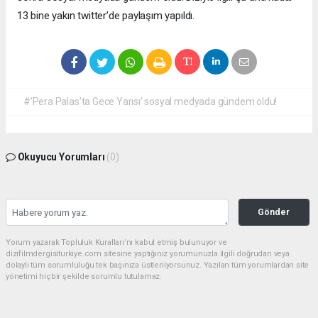
13 bine yakın twitter’de paylaşım yapıldı.
#‘Pera Palas’ta Gece Yarısı’ sosyal medyada gündem oldu!
Okuyucu Yorumları
(0)
Gönder
Yorum yazarak Topluluk Kuralları’nı kabul etmiş bulunuyor ve
dizifilmdergisiturkiye.com sitesine yaptığınız yorumunuzla ilgili doğrudan veya
dolaylı tüm sorumluluğu tek başınıza üstleniyorsunuz. Yazılan tüm yorumlardan site
yönetimi hiçbir şekilde sorumlu tutulamaz.