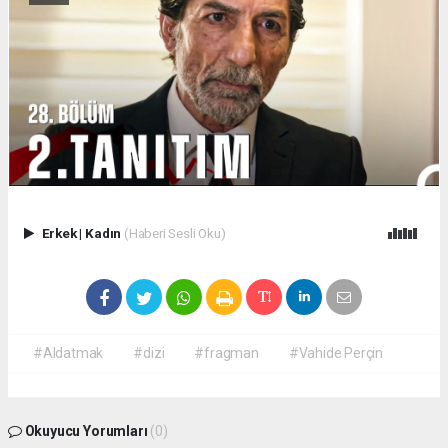
Erkek
|
Kadın
(Haberi Sesli Oku)
#Aldatmak
#dizi
#fragman
#Vahide Perçin
Okuyucu Yorumları
(0)