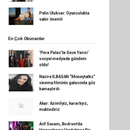
Pelin Uluksar: Oyunculukta
sabır önemli
En Çok Okunanlar
‘Pera Palas’ta Gece Yarısı’
sosyal medyada gündem
oldu!
Nazire İLBASAN “Moneytalks”
sinema filminin galasında göz
kamaştırdı
Akar: Azimliyiz, kararlıyız,
muktediriz
Arif Susam, Bodrum'da
Hayranlarına Unutulmaz Bir