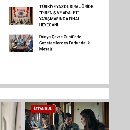
TÜRKİYE YAZDI, SIRA JÜRİDE:
“DİRENİŞ VE ADALET”
YARIŞMASINDA FİNAL
HEYECANI
Dünya Çevre Günü’nde
Gazetecilerden Farkındalık
Mesajı
İSTANBUL