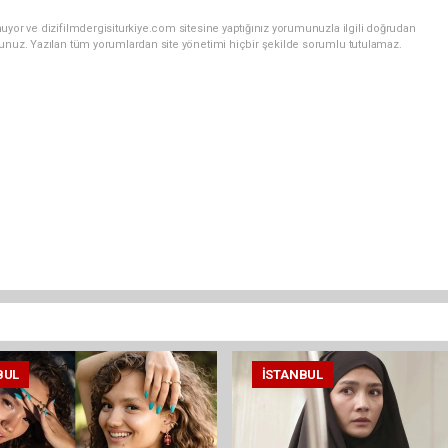
uyor ve dizifilmdergisiturkiye.com sitesine yaptığınız yorumunuzla ilgili doğrudan
sunuz. Yazılan tüm yorumlardan site yönetimi hiçbir şekilde sorumlu tutulamaz.
BUL
İSTANBUL