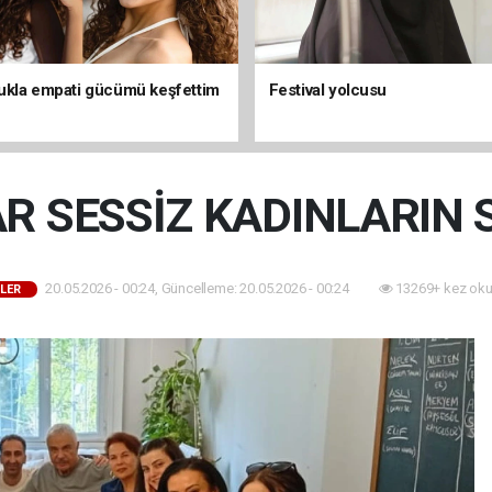
kla empati gücümü keşfettim
Festival yolcusu
AR SESSİZ KADINLARIN 
20.05.2026 - 00:24, Güncelleme: 20.05.2026 - 00:24
13269+ kez oku
LER