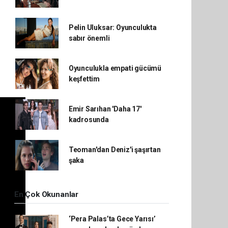
Pelin Uluksar: Oyunculukta
sabır önemli
Oyunculukla empati gücümü
keşfettim
Emir Sarıhan 'Daha 17'
kadrosunda
Teoman'dan Deniz'i şaşırtan
şaka
En Çok Okunanlar
‘Pera Palas’ta Gece Yarısı’