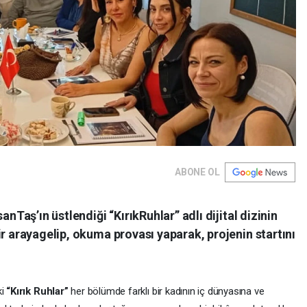
ABONE OL
anTaş’ın üstlendiği “KırıkRuhlar” adlı dijital dizinin
ir arayagelip, okuma provası yaparak, projenin startını
ki
“Kırık Ruhlar”
her bölümde farklı bir kadının iç dünyasına ve