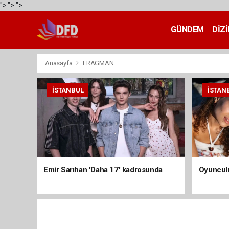
">
">
">
GÜNDEM
DİZİ
Anasayfa
FRAGMAN
İSTANBUL
İSTAN
Emir Sarıhan 'Daha 17' kadrosunda
Oyunculu