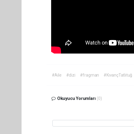
#Aile
#dizi
#fragman
#KıvançTatlıtuğ
Okuyucu Yorumları
(0)