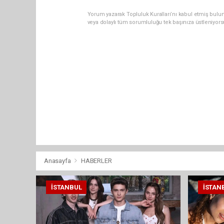
Yorum yazarak Topluluk Kuralları’nı kabul etmiş bulun
veya dolaylı tüm sorumluluğu tek başınıza üstleniyor
Anasayfa
HABERLER
İSTANBUL
İSTAN