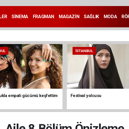
LER
SİNEMA
FRAGMAN
MAGAZİN
SAĞLIK
MODA
RÖ
BUL
İSTANBUL
kla empati gücümü keşfettim
Festival yolcusu
Aile 8.Bölüm Önizleme