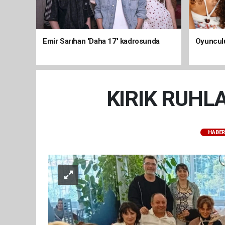
Emir Sarıhan 'Daha 17' kadrosunda
Oyunculu
KIRIK RUHL
HABER