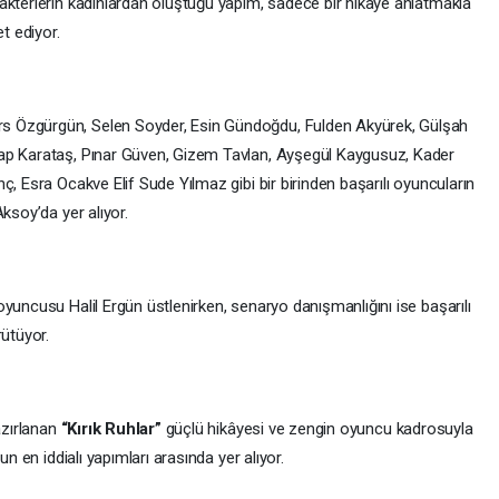
akterlerin kadınlardan oluştuğu yapım, sadece bir hikâye anlatmakla
t ediyor.
s Özgürgün, Selen Soyder, Esin Gündoğdu, Fulden Akyürek, Gülşah
ap Karataş, Pınar Güven, Gizem Tavlan, Ayşegül Kaygusuz, Kader
ç, Esra Ocakve Elif Sude Yılmaz gibi bir birinden başarılı oyuncuların
ksoy’da yer alıyor.
yuncusu Halil Ergün üstlenirken, senaryo danışmanlığını ise başarılı
ütüyor.
azırlanan
“Kırık Ruhlar”
güçlü hikâyesi ve zengin oyuncu kadrosuyla
un en iddialı yapımları arasında yer alıyor.