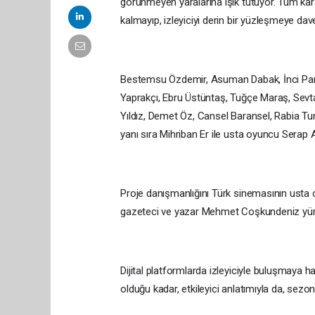
görünmeyen yaralarına ışık tutuyor. Tüm kar
kalmayıp, izleyiciyi derin bir yüzleşmeye dave
Bestemsu Özdemir, Asuman Dabak, İnci Par
Yaprakçı, Ebru Üstüntaş, Tuğçe Maraş, Sevt
Yıldız, Demet Öz, Cansel Baransel, Rabia Tun
yanı sıra Mihriban Er ile usta oyuncu Serap A
Proje danışmanlığını Türk sinemasının usta o
gazeteci ve yazar Mehmet Coşkundeniz yür
Dijital platformlarda izleyiciyle buluşmaya h
olduğu kadar, etkileyici anlatımıyla da, sezon