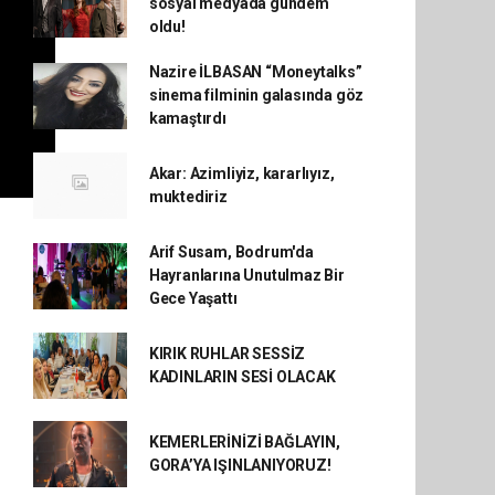
sosyal medyada gündem
oldu!
Nazire İLBASAN “Moneytalks”
sinema filminin galasında göz
kamaştırdı
Akar: Azimliyiz, kararlıyız,
muktediriz
Arif Susam, Bodrum'da
Hayranlarına Unutulmaz Bir
Gece Yaşattı
KIRIK RUHLAR SESSİZ
KADINLARIN SESİ OLACAK
KEMERLERİNİZİ BAĞLAYIN,
GORA’YA IŞINLANIYORUZ!