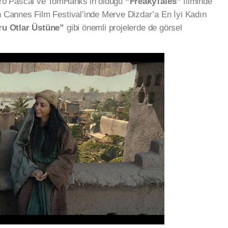
dro Pascal ve TomHanks’in olduğu
“FreakyTales”
filminde
n Cannes Film Festival’inde Merve Dizdar’a En İyi Kadın
ru Otlar Üstüne”
gibi önemli projelerde de görsel