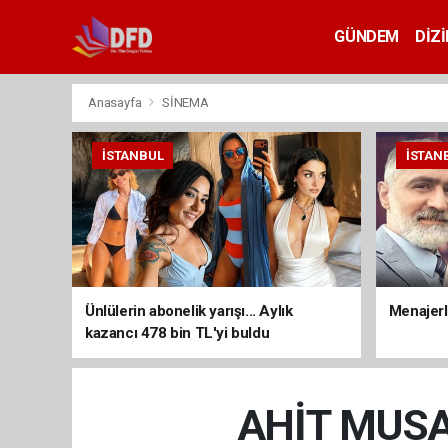
GÜNDEM
DİZİ
Anasayfa
SİNEMA
İSTANBUL
İSTAN
Ünlülerin abonelik yarışı... Aylık
Menajerli
kazancı 478 bin TL'yi buldu
AHİT MUSA