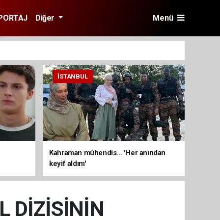
PORTAJ
Diğer
Menü
İSTANBUL
Kahraman mühendis... 'Her anından
keyif aldım'
 DİZİSİNİN