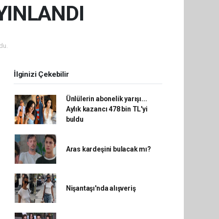
YINLANDI
du.
İlginizi Çekebilir
Ünlülerin abonelik yarışı...
Aylık kazancı 478 bin TL'yi
buldu
Aras kardeşini bulacak mı?
Nişantaşı'nda alışveriş