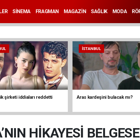
LER
SİNEMA
FRAGMAN
MAGAZİN
SAĞLIK
MODA
RÖ
BUL
İSTANBUL
k şirketi iddiaları reddetti
Aras kardeşini bulacak mı?
’NIN HİKAYESİ BELGESEL