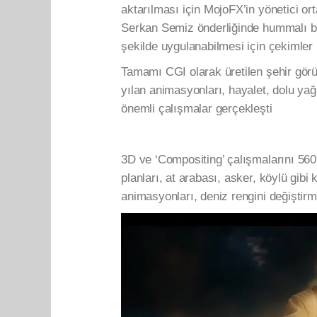
aktarılması için MojoFX’in yönetici or
Serkan Semiz önderliğinde hummalı bir 
şekilde uygulanabilmesi için çekimler
Tamamı CGI olarak üretilen şehir görün
yılan animasyonları, hayalet, dolu yağı
önemli çalışmalar gerçekleşti
3D ve ‘Compositing’ çalışmalarını 560
planları, at arabası, asker, köylü gibi 
animasyonları, deniz rengini değiştirm