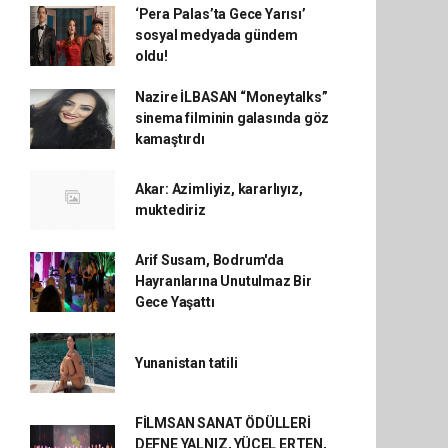
‘Pera Palas’ta Gece Yarısı’
sosyal medyada gündem
oldu!
Nazire İLBASAN “Moneytalks”
sinema filminin galasında göz
kamaştırdı
Akar: Azimliyiz, kararlıyız,
muktediriz
Arif Susam, Bodrum'da
Hayranlarına Unutulmaz Bir
Gece Yaşattı
Yunanistan tatili
FİLMSAN SANAT ÖDÜLLERİ
DEFNE YALNIZ, YÜCEL ERTEN,