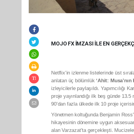
MOJO FX İMZASI İLE EN GERÇEK
Netflix’in izlenme listelerinde üst sır
anlatan üç bölümlük
‘Ahit: Musa’nın 
izleyicilerle paylaşıldı. Yapımcılığı Ka
proje yayınlandığı ilk beş günde 13.
90’dan fazla ülkede ilk 10 proje içerisi
Yönetmen koltuğunda Benjamin Ross’u
hikayesinin dönemine uygun aksesuar 
alan Varzazat’ta gerçekleşti. Mucizele