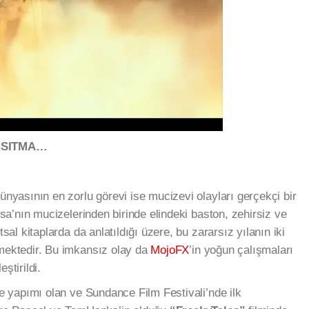
NSITMA…
ünyasının en zorlu görevi ise mucizevi olayları gerçekçi bir
sa’nın mucizelerinden birinde elindeki baston, zehirsiz ve
sal kitaplarda da anlatıldığı üzere, bu zararsız yılanın iki
mektedir. Bu imkansız olay da
MojoFX
’in yoğun çalışmaları
ştirildi.
ne yapımı olan ve Sundance Film Festivali’nde ilk