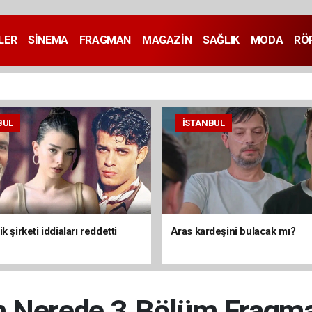
LER
SİNEMA
FRAGMAN
MAGAZİN
SAĞLIK
MODA
RÖ
BUL
İSTANBUL
k şirketi iddiaları reddetti
Aras kardeşini bulacak mı?
 Nerede 3.Bölüm Fragm