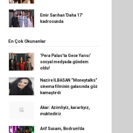
Emir Sarıhan 'Daha 17'
kadrosunda
En Çok Okunanlar
‘Pera Palas’ta Gece Yarısı’
sosyal medyada gündem
oldu!
Nazire İLBASAN “Moneytalks”
sinema filminin galasında göz
kamaştırdı
Akar: Azimliyiz, kararlıyız,
muktediriz
Arif Susam, Bodrum'da