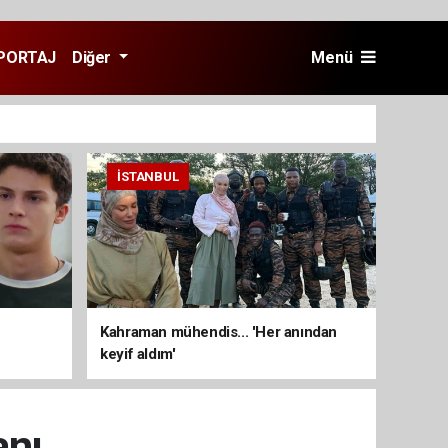
PORTAJ
Diğer
Menü
İSTANBUL
Kahraman mühendis... 'Her anından
keyif aldım'
anı