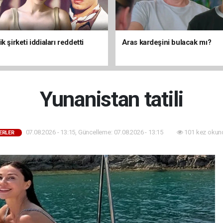
k şirketi iddiaları reddetti
Aras kardeşini bulacak mı?
Yunanistan tatili
07.08.2026 - 13:15, Güncelleme: 07.08.2026 - 13:15
101 kez okun
ERLER