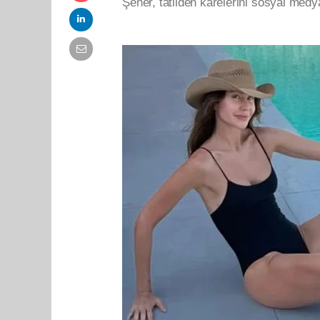
Şener, tatilden karelerini sosyal me