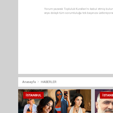
Yorum yazarak Topluluk Kuralları’nı kabul etmiş bulun
veya dolaylı tüm sorumluluğu tek başınıza üstleniyor
Anasayfa
HABERLER
İSTANBUL
İSTAN