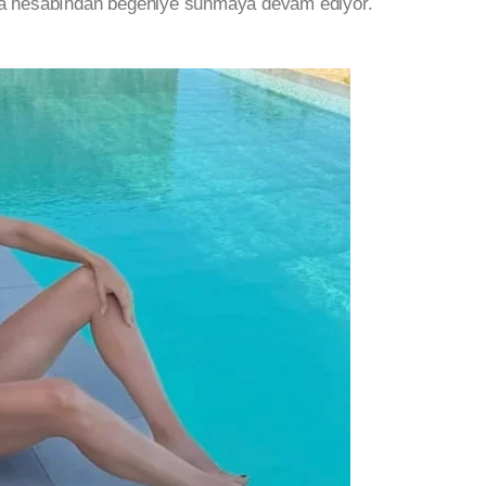
dya hesabından beğeniye sunmaya devam ediyor.