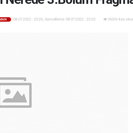
08.07.2022 - 23:20, Güncelleme: 08.07.2022 - 23:20
3630+ kez oku
MAN