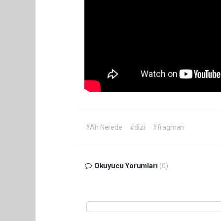
#Ah Nerede
#dizi
#fragman
Okuyucu Yorumları
(0)