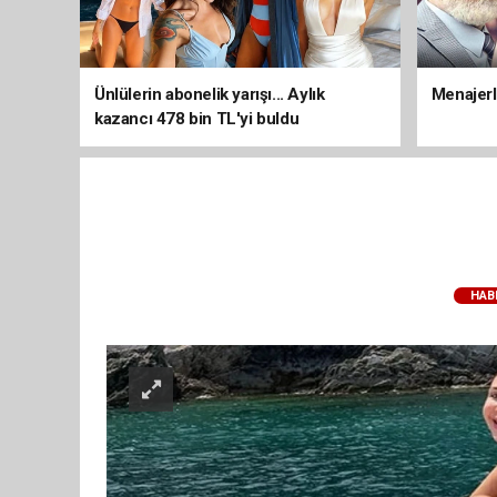
Ünlülerin abonelik yarışı... Aylık
Menajerli
kazancı 478 bin TL'yi buldu
HAB