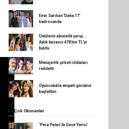
Emir Sarıhan 'Daha 17'
kadrosunda
Ünlülerin abonelik yarışı...
Aylık kazancı 478 bin TL'yi
buldu
Menajerlik şirketi iddiaları
reddetti
Oyunculukla empati gücümü
keşfettim
En Çok Okunanlar
‘Pera Palas’ta Gece Yarısı’