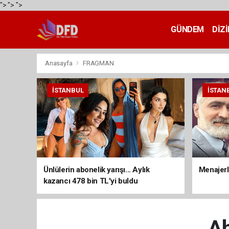
">
">
">
GÜNDEM
DİZİ
Anasayfa
FRAGMAN
İSTANBUL
İSTAN
Ünlülerin abonelik yarışı... Aylık
Menajerli
kazancı 478 bin TL'yi buldu
Ah