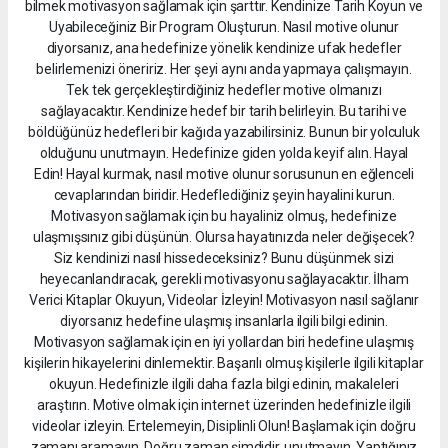
bilmek motivasyon sağlamak için şarttır. Kendinize Tarih Koyun ve
Uyabileceğiniz Bir Program Oluşturun. Nasıl motive olunur
diyorsanız, ana hedefinize yönelik kendinize ufak hedefler
belirlemenizi öneririz. Her şeyi aynı anda yapmaya çalışmayın.
Tek tek gerçekleştirdiğiniz hedefler motive olmanızı
sağlayacaktır. Kendinize hedef bir tarih belirleyin. Bu tarihi ve
böldüğünüz hedefleri bir kağıda yazabilirsiniz. Bunun bir yolculuk
olduğunu unutmayın. Hedefinize giden yolda keyif alın. Hayal
Edin! Hayal kurmak, nasıl motive olunur sorusunun en eğlenceli
cevaplarından biridir. Hedeflediğiniz şeyin hayalini kurun.
Motivasyon sağlamak için bu hayaliniz olmuş, hedefinize
ulaşmışsınız gibi düşünün. Olursa hayatınızda neler değişecek?
Siz kendinizi nasıl hissedeceksiniz? Bunu düşünmek sizi
heyecanlandıracak, gerekli motivasyonu sağlayacaktır. İlham
Verici Kitaplar Okuyun, Videolar İzleyin! Motivasyon nasıl sağlanır
diyorsanız hedefine ulaşmış insanlarla ilgili bilgi edinin.
Motivasyon sağlamak için en iyi yollardan biri hedefine ulaşmış
kişilerin hikayelerini dinlemektir. Başarılı olmuş kişilerle ilgili kitaplar
okuyun. Hedefinizle ilgili daha fazla bilgi edinin, makaleleri
araştırın. Motive olmak için internet üzerinden hedefinizle ilgili
videolar izleyin. Ertelemeyin, Disiplinli Olun! Başlamak için doğru
zamanı aramayın. Doğru zaman şimdidir, unutmayın. Yaptığınız