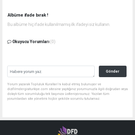
Albüme ifade bırak !
Bu albüme hiç ifade kullanılmamış ilk ifadeyi siz kullanın.
Okuyucu Yorumları
(0)
Gönder
Yorum yazarak Topluluk Kuralları’nı kabul etmiş bulunuyor ve
dizifilmdergisiturkiye.com sitesine yaptığınız yorumunuzla ilgili doğrudan veya
dolaylı tüm sorumluluğu tek başınıza üstleniyorsunuz. Yazılan tüm
yorumlardan site yönetimi hiçbir şekilde sorumlu tutulamaz.