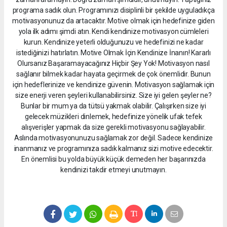
programa sadık olun. Programınızı disiplinli bir şekilde uyguladıkça
motivasyonunuz da artacaktır. Motive olmak için hedefinize giden
yola ilk adımı şimdi atın. Kendi kendinize motivasyon cümleleri
kurun. Kendinize yeterli olduğunuzu ve hedefinizi ne kadar
istediğinizi hatırlatın. Motive Olmak İçin Kendinize İnanın! Kararlı
Olursanız Başaramayacağınız Hiçbir Şey Yok! Motivasyon nasıl
sağlanır bilmek kadar hayata geçirmek de çok önemlidir. Bunun
için hedeflerinize ve kendinize güvenin. Motivasyon sağlamak için
size enerji veren şeyleri kullanabilirsiniz. Size iyi gelen şeyler ne?
Bunlar bir mum ya da tütsü yakmak olabilir. Çalışırken size iyi
gelecek müzikleri dinlemek, hedefinize yönelik ufak tefek
alışverişler yapmak da size gerekli motivasyonu sağlayabilir.
Aslında motivasyonunuzu sağlamak zor değil. Sadece kendinize
inanmanız ve programınıza sadık kalmanız sizi motive edecektir.
En önemlisi bu yolda büyük küçük demeden her başarınızda
kendinizi takdir etmeyi unutmayın.